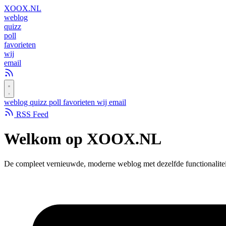
XOOX
.NL
weblog
quizz
poll
favorieten
wij
email
weblog
quizz
poll
favorieten
wij
email
RSS Feed
Welkom op
XOOX.NL
De compleet vernieuwde, moderne weblog met dezelfde functionalitei