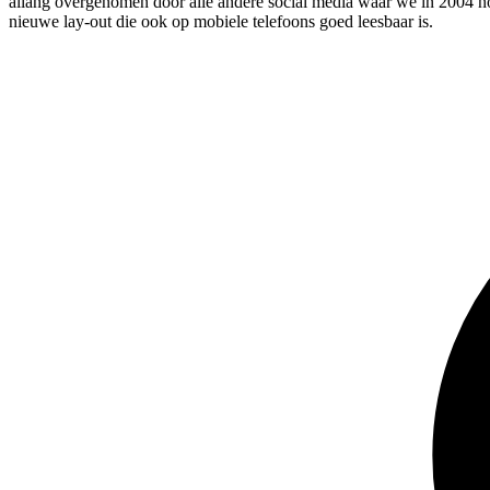
allang overgenomen door alle andere social media waar we in 2004 nog 
nieuwe lay-out die ook op mobiele telefoons goed leesbaar is.