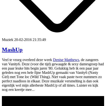
Muziek
20-02-2016 21:35:49
MashUp
Veel te vroeg overleed deze week
Denise Matthews
, de zangeres
van Vanity6. Deze (voor die tijd) gewaagde & sexy damesgroep had
een paar leuke hits begin jaren '80. Gelukkig heb ik een paar jaar
geleden nog een hele fijne MashUp gemaakt van Vanity6 (Nasty
Girl) met Tone loc (Wild Thing). Niet vaak paste twee nummers zo
perfect naadloos in elkaar. Deze muzikale versmelting is dan ook
eigenlijk wel mijn allerbeste MashUp of all times. Luister en kijk
nog een keertje mee...