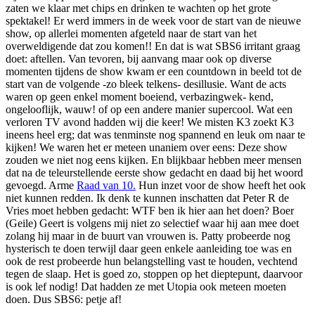
zaten we klaar met chips en drinken te wachten op het grote
spektakel! Er werd immers in de week voor de start van de nieuwe
show, op allerlei momenten afgeteld naar de start van het
overweldigende dat zou komen!! En dat is wat SBS6 irritant graag
doet: aftellen. Van tevoren, bij aanvang maar ook op diverse
momenten tijdens de show kwam er een countdown in beeld tot de
start van de volgende -zo bleek telkens- desillusie. Want de acts
waren op geen enkel moment boeiend, verbazingwek- kend,
ongelooflijk, wauw! of op een andere manier supercool. Wat een
verloren TV avond hadden wij die keer! We misten K3 zoekt K3
ineens heel erg; dat was tenminste nog spannend en leuk om naar te
kijken! We waren het er meteen unaniem over eens: Deze show
zouden we niet nog eens kijken. En blijkbaar hebben meer mensen
dat na de teleurstellende eerste show gedacht en daad bij het woord
gevoegd. Arme
Raad van 10.
Hun inzet voor de show heeft het ook
niet kunnen redden. Ik denk te kunnen inschatten dat Peter R de
Vries moet hebben gedacht: WTF ben ik hier aan het doen? Boer
(Geile) Geert is volgens mij niet zo selectief waar hij aan mee doet
zolang hij maar in de buurt van vrouwen is. Patty probeerde nog
hysterisch te doen terwijl daar geen enkele aanleiding toe was en
ook de rest probeerde hun belangstelling vast te houden, vechtend
tegen de slaap. Het is goed zo, stoppen op het dieptepunt, daarvoor
is ook lef nodig! Dat hadden ze met Utopia ook meteen moeten
doen. Dus SBS6: petje af!