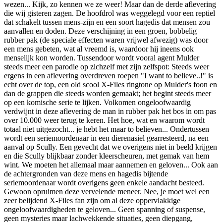
wezen... Kijk, zo kennen we ze weer! Maar dan de derde aflevering
die wij gisteren zagen. De hoofdrol was weggelegd voor een reptiel
dat schakelt tussen mens-zijn en een soort hagedis dat mensen zou
aanvallen en doden. Deze verschijning in een groen, bobbelig
rubber pak (de speciale effecten waren vrijwel afwezig) was door
een mens gebeten, wat al vreemd is, waardoor hij ineens ook
menselijk kon worden. Tussendoor wordt vooral agent Mulder
steeds meer een parodie op zichzelf met zijn zelfspot: Steeds weer
ergens in een aflevering overdreven roepen "I want to believe..!" is
echt over de top, een old scool X-Files ringtone op Mulder's foon en
dan de grappen die steeds worden gemaakt; het begint steeds meer
op een komische serie te lijken. Volkomen ongeloofwaardig
verdwijnt in deze aflevering de man in rubber pak het bos in om pas
over 10.000 weer terug te keren. Het hoe, wat en waarom wordt
totaal niet uitgezocht... je hebt het maar to believen... Ondertussen
wordt een seriemoordenaar in een dierenasiel gearresteerd, na een
aanval op Scully. Een gevecht dat we overigens niet in beeld krijgen
en die Scully blijkbaar zonder kleerscheuren, met gemak van hem
wint. We moeten het allemaal maar aannemen en geloven... Ook aan
de achtergronden van deze mens en hagedis bijtende
seriemoordenaar wordt overigens geen enkele aandacht besteed.
Gewoon opruimen deze vervelende meneer. Nee, je moet wel een
zeer belijdend X-Files fan zijn om al deze oppervlakkige
ongeloofwaardigheden te geloven... Geen spanning of suspense,
geen mysteries maar lachwekkende situaties, geen diepgang,