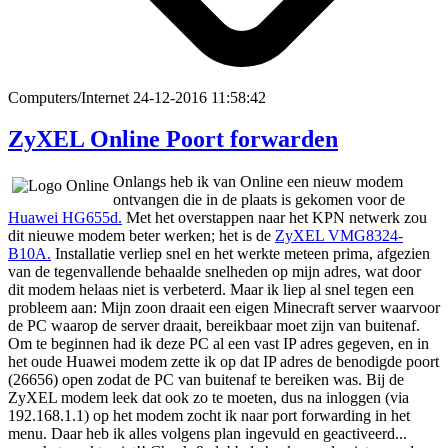
Computers/Internet
24-12-2016 11:58:42
ZyXEL Online Poort forwarden
Onlangs heb ik van Online een nieuw modem
ontvangen die in de plaats is gekomen voor de
Huawei HG655d.
Met het overstappen naar het KPN netwerk zou
dit nieuwe modem beter werken; het is de
ZyXEL VMG8324-
B10A.
Installatie verliep snel en het werkte meteen prima, afgezien
van de tegenvallende behaalde snelheden op mijn adres, wat door
dit modem helaas niet is verbeterd. Maar ik liep al snel tegen een
probleem aan: Mijn zoon draait een eigen Minecraft server waarvoor
de PC waarop de server draait, bereikbaar moet zijn van buitenaf.
Om te beginnen had ik deze PC al een vast IP adres gegeven, en in
het oude Huawei modem zette ik op dat IP adres de benodigde poort
(26656) open zodat de PC van buitenaf te bereiken was. Bij de
ZyXEL modem leek dat ook zo te moeten, dus na inloggen (via
192.168.1.1) op het modem zocht ik naar port forwarding in het
menu. Daar heb ik alles volgens plan ingevuld en geactiveerd...