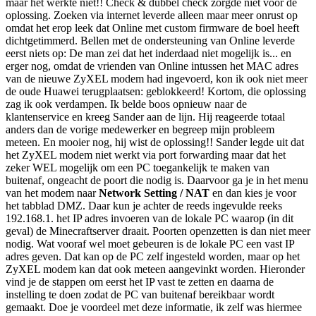
maar het werkte niet!! Check & dubbel check zorgde niet voor de
oplossing. Zoeken via internet leverde alleen maar meer onrust op
omdat het erop leek dat Online met custom firmware de boel heeft
dichtgetimmerd. Bellen met de ondersteuning van Online leverde
eerst niets op: De man zei dat het inderdaad niet mogelijk is... en
erger nog, omdat de vrienden van Online intussen het MAC adres
van de nieuwe ZyXEL modem had ingevoerd, kon ik ook niet meer
de oude Huawei terugplaatsen: geblokkeerd! Kortom, die oplossing
zag ik ook verdampen. Ik belde boos opnieuw naar de
klantenservice en kreeg Sander aan de lijn. Hij reageerde totaal
anders dan de vorige medewerker en begreep mijn probleem
meteen. En mooier nog, hij wist de oplossing!! Sander legde uit dat
het ZyXEL modem niet werkt via port forwarding maar dat het
zeker WEL mogelijk om een PC toegankelijk te maken van
buitenaf, ongeacht de poort die nodig is. Daarvoor ga je in het menu
van het modem naar
Network Setting / NAT
en dan kies je voor
het tabblad DMZ. Daar kun je achter de reeds ingevulde reeks
192.168.1. het IP adres invoeren van de lokale PC waarop (in dit
geval) de Minecraftserver draait. Poorten openzetten is dan niet meer
nodig. Wat vooraf wel moet gebeuren is de lokale PC een vast IP
adres geven. Dat kan op de PC zelf ingesteld worden, maar op het
ZyXEL modem kan dat ook meteen aangevinkt worden. Hieronder
vind je de stappen om eerst het IP vast te zetten en daarna de
instelling te doen zodat de PC van buitenaf bereikbaar wordt
gemaakt. Doe je voordeel met deze informatie, ik zelf was hiermee