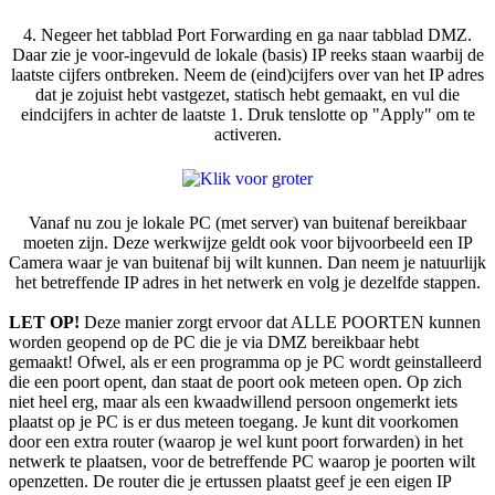
4. Negeer het tabblad Port Forwarding en ga naar tabblad DMZ.
Daar zie je voor-ingevuld de lokale (basis) IP reeks staan waarbij de
laatste cijfers ontbreken. Neem de (eind)cijfers over van het IP adres
dat je zojuist hebt vastgezet, statisch hebt gemaakt, en vul die
eindcijfers in achter de laatste 1. Druk tenslotte op "Apply" om te
activeren.
Vanaf nu zou je lokale PC (met server) van buitenaf bereikbaar
moeten zijn. Deze werkwijze geldt ook voor bijvoorbeeld een IP
Camera waar je van buitenaf bij wilt kunnen. Dan neem je natuurlijk
het betreffende IP adres in het netwerk en volg je dezelfde stappen.
LET OP!
Deze manier zorgt ervoor dat ALLE POORTEN kunnen
worden geopend op de PC die je via DMZ bereikbaar hebt
gemaakt! Ofwel, als er een programma op je PC wordt geinstalleerd
die een poort opent, dan staat de poort ook meteen open. Op zich
niet heel erg, maar als een kwaadwillend persoon ongemerkt iets
plaatst op je PC is er dus meteen toegang. Je kunt dit voorkomen
door een extra router (waarop je wel kunt poort forwarden) in het
netwerk te plaatsen, voor de betreffende PC waarop je poorten wilt
openzetten. De router die je ertussen plaatst geef je een eigen IP