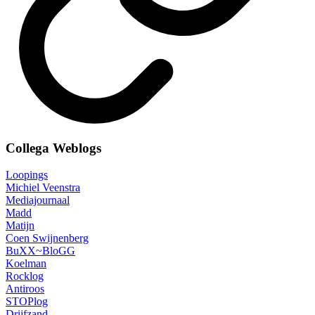
Collega Weblogs
Loopings
Michiel Veenstra
Mediajournaal
Madd
Matijn
Coen Swijnenberg
BuXX~BloGG
Koelman
Rocklog
Antiroos
STOPlog
Drijfzand