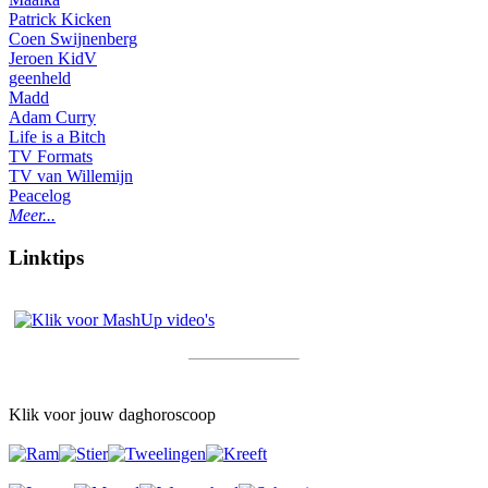
Patrick Kicken
Coen Swijnenberg
Jeroen KidV
geenheld
Madd
Adam Curry
Life is a Bitch
TV Formats
TV van Willemijn
Peacelog
Meer...
Linktips
Klik voor jouw daghoroscoop