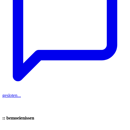
gesloten...
::
bemoeienissen