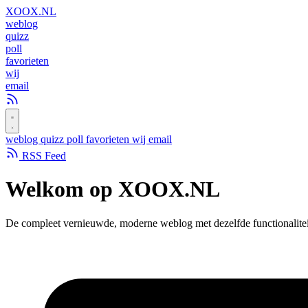
XOOX
.NL
weblog
quizz
poll
favorieten
wij
email
weblog
quizz
poll
favorieten
wij
email
RSS Feed
Welkom op
XOOX.NL
De compleet vernieuwde, moderne weblog met dezelfde functionalitei