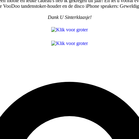
en mooie en leuke cadeau's heb ik gekregen dit jaar! En let u vooral e
e VooDoo tandenstoker-houder en de disco iPhone speakers: Geweldig
Dank U Sinterklaasje!