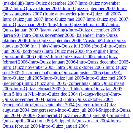
(makkelijk)
-Intro-Quizz december 2007
-Intro-Quizz november
2007
-Intro-Quizz oktober 2007
-Intro-Quizz september 2007
-Intro-
Quizz augustus 2007 (foute antwoorden)
-Intro-Quizz juli 2007
-
Intro-Quizz juni 2007
-Intro-Quizz mei 2007
-Intro-Quizz april 2007
-
Intro-Quizz maart 2007 (huis)
-Intro-Quizz februari 2007
-Intro-
Quizz januari 2007 (jaarwisseling)
-Intro-Quizz december 2006
(jaren 90)
-Intro-Quizz november 2006 (kalender)
-Intro-Quizz
oktober 2006
-Intro-Quizz september 2006 (Australië)
-Intro-Quizz
augustus 2006 (nr. 1 hits)
-Intro-Quizz juli 2006 (food)
-Intro-Quizz
juni 2006 (bodyparts)
-Intro-Quizz mei 2006 (no english)
-Intro-
Quizz april 2006 (cijfers)
-Intro-Quizz maart 2006
-Intro-Quizz
februari 2006
-Intro-Quizz januari 2006
-Intro-Quizz december 2005
-
Intro-Quizz november 2005
-Intro-Quizz oktober 2005
-Intro-Quizz
sept 2005 (instrumentaal)
-Intro-Quizz augustus 2005 (jaren 90)
-
Intro-Quizz juli 2005
-Intro-Quizz juni 2005
-Intro-Quizz mei 2005
(nederpop)
-Intro-Quizz april 2005 (zomer hits)
-Intro-Quizz maart
2005
-Intro-Quizz februari 2005 (nr. 1 hits)
-Intro-Quizz jan 2005
(min 5 hits in NL)
-Intro-Quizz dec 2004 (1-dags-vliegen)
-Intro-
Quizz november 2004 (jaren 70)
-Intro-Quizz oktober 2004
(groepen)
-Intro-Quizz september 2004 (zangers)
-Intro-Quizz
augustus 2004 (zangeressen)
-Intro-Quizz juli 2004
-Snipperhit-Quizz
juni 2004 (2000+)
-Snipperhit-Quizz mei 2004 (jaren 90)
-Snipperhit-
Quizz april 2004 (jaren 80)
-Snipperhit-Quizz maart 2004
-Intro-
Quizz februari 2004
-Intro-Quizz januari 2004