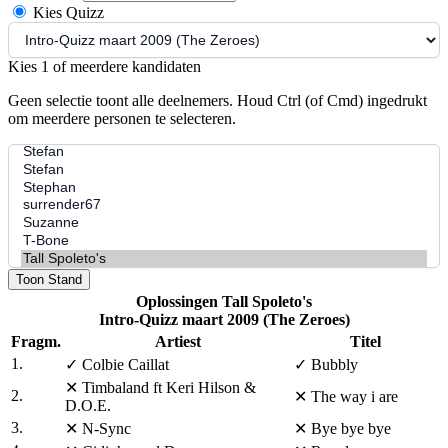
Kies Quizz
Kies 1 of meerdere kandidaten
Geen selectie toont alle deelnemers. Houd Ctrl (of Cmd) ingedrukt
om meerdere personen te selecteren.
Toon Stand
Oplossingen Tall Spoleto's
Intro-Quizz maart 2009 (The Zeroes)
Fragm.
Artiest
Titel
1.
✓
Colbie Caillat
✓
Bubbly
✕
Timbaland ft Keri Hilson &
2.
✕
The way i are
D.O.E.
3.
✕
N-Sync
✕
Bye bye bye