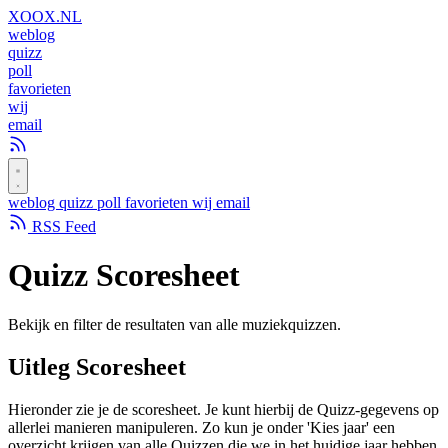
XOOX
.NL
weblog
quizz
poll
favorieten
wij
email
weblog
quizz
poll
favorieten
wij
email
RSS Feed
Quizz
Scoresheet
Bekijk en filter de resultaten van alle muziekquizzen.
Uitleg Scoresheet
Hieronder zie je de scoresheet. Je kunt hierbij de Quizz-gegevens op
allerlei manieren manipuleren. Zo kun je onder 'Kies jaar' een
overzicht krijgen van alle Quizzen die we in het huidige jaar hebben