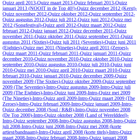
Quizz april 2013
-Quizz maart 2013
-Quizz februari 2013
-Quizz
januari 2013 (NOOIT in de Top 40!)
-Quizz december 2012 (Kerst)
-
Quizz november 2012
-Quizz oktober 2012
-Quizz september 2012
-
Quizz augustus 2012
-Quizz juli 2012
-Quizz juni 2012
-Quizz mei
2012 (Songfestival)
-Quizz april 2012
-Quizz maart 2012
-Quizz
februari 2012
-Quizz januari 2012
-Quizz december 2011
-Quizz
november 2011
-Quizz oktober 2011
-Quizz september 2011
-Quizz
augustus 2011 (Sixties)
-Quizz juli 2011 (Seventies)
-Quizz juni 2011
(Eighties)
-Quizz mei 2011 (Nineties)
-Quizz april 2011 (Zeroes)
-
Quizz maart 2011
-Quizz februari 2011
-Quizz januari 2011
-Quizz
december 2010
-Quizz november 2010
-Quizz oktober 2010
-Quizz
september 2010
-Quizz augustus 2010
-Quizz juli 2010
-Quizz juni
2010
-Quizz mei 2010
-Quizz april 2010
-Quizz maart 2010
-Quizz
februari 2010
-Quizz januari 2010
-Quizz december 2009
-Quizz
november 2009 (The Sixties)
-Quizz oktober 2009
-Quizz september
2009 (The Seventies)
-Intro-Quizz augustus 2009
-Intro-Quizz juli
2009 (The Eighties)
-Intro-Quizz juni 2009
-Intro-Quizz mei 2009
(The Nineties)
-Intro-Quizz april 2009
-Intro-Quizz maart 2009 (The
Zeroes)
-Intro-Quizz februari 2009
-Intro-Quizz januari 2009
-Intro-
Quizz december 2008 (Soul / R&B)
-Intro-Quizz november 2008
(De Top 2000)
-Intro-Quizz oktober 2008 (Land of Werelddeel)
-
Intro-Quizz september 2008
-Intro-Quizz augustus 2008
-Intro-Quizz
juli 2008
-Intro-Quizz juni 2008
-Intro-Quizz mei 2008 (korte
artiest/bandnaam)
-Intro-Quizz april 2008 (korte titels)
-Intro-Quizz
maart 2008
-Intro-Quizz februari 2008
-Intro-Quizz januari 2008