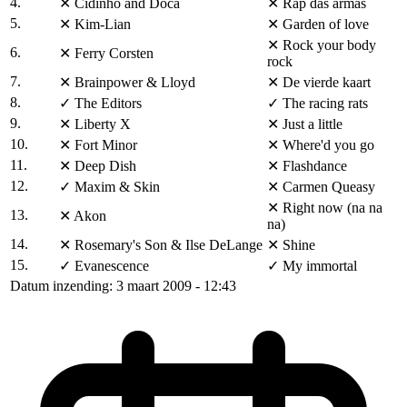
4.
✕
Cidinho and Doca
✕
Rap das armas
5.
✕
Kim-Lian
✕
Garden of love
✕
Rock your body
6.
✕
Ferry Corsten
rock
7.
✕
Brainpower & Lloyd
✕
De vierde kaart
8.
✓
The Editors
✓
The racing rats
9.
✕
Liberty X
✕
Just a little
10.
✕
Fort Minor
✕
Where'd you go
11.
✕
Deep Dish
✕
Flashdance
12.
✓
Maxim & Skin
✕
Carmen Queasy
✕
Right now (na na
13.
✕
Akon
na)
14.
✕
Rosemary's Son & Ilse DeLange
✕
Shine
15.
✓
Evanescence
✓
My immortal
Datum inzending: 3 maart 2009 - 12:43