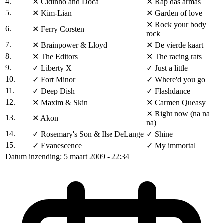
4.
✕
Cidinho and Doca
✕
Rap das armas
5.
✕
Kim-Lian
✕
Garden of love
✕
Rock your body
6.
✕
Ferry Corsten
rock
7.
✕
Brainpower & Lloyd
✕
De vierde kaart
8.
✕
The Editors
✕
The racing rats
9.
✓
Liberty X
✓
Just a little
10.
✓
Fort Minor
✓
Where'd you go
11.
✓
Deep Dish
✓
Flashdance
12.
✕
Maxim & Skin
✕
Carmen Queasy
✕
Right now (na na
13.
✕
Akon
na)
14.
✓
Rosemary's Son & Ilse DeLange
✓
Shine
15.
✓
Evanescence
✓
My immortal
Datum inzending: 5 maart 2009 - 22:34