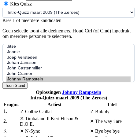
Kies Quizz
Kies 1 of meerdere kandidaten
Geen selectie toont alle deelnemers. Houd Ctrl (of Cmd) ingedrukt
om meerdere personen te selecteren.
Toon Stand
Oplossingen
Johnny Rampstein
Intro-Quizz maart 2009 (The Zeroes)
Fragm.
Artiest
Titel
1.
✓
Colbie Caillat
✓
Bubbly
✕
Timbaland ft Keri Hilson &
2.
✕
The way i are
D.O.E.
3.
✕
N-Sync
✕
Bye bye bye