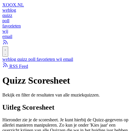
XOOX
.NL
weblog
quizz
poll
favorieten
wij
email
weblog
quizz
poll
favorieten
wij
email
RSS Feed
Quizz
Scoresheet
Bekijk en filter de resultaten van alle muziekquizzen.
Uitleg Scoresheet
Hieronder zie je de scoresheet. Je kunt hierbij de Quizz-gegevens op
allerlei manieren manipuleren. Zo kun je onder 'Kies jaar' een
overzicht krijgen van alle Quizzen die we in het huidige jaar hebben