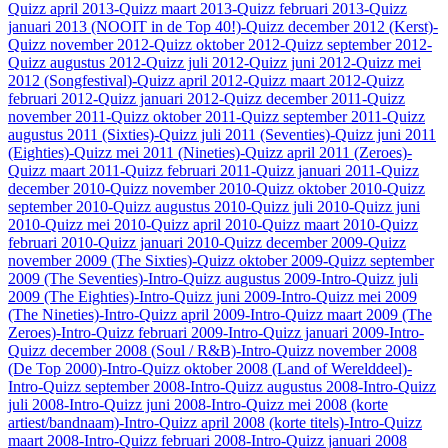
Quizz april 2013
-Quizz maart 2013
-Quizz februari 2013
-Quizz
januari 2013 (NOOIT in de Top 40!)
-Quizz december 2012 (Kerst)
-
Quizz november 2012
-Quizz oktober 2012
-Quizz september 2012
-
Quizz augustus 2012
-Quizz juli 2012
-Quizz juni 2012
-Quizz mei
2012 (Songfestival)
-Quizz april 2012
-Quizz maart 2012
-Quizz
februari 2012
-Quizz januari 2012
-Quizz december 2011
-Quizz
november 2011
-Quizz oktober 2011
-Quizz september 2011
-Quizz
augustus 2011 (Sixties)
-Quizz juli 2011 (Seventies)
-Quizz juni 2011
(Eighties)
-Quizz mei 2011 (Nineties)
-Quizz april 2011 (Zeroes)
-
Quizz maart 2011
-Quizz februari 2011
-Quizz januari 2011
-Quizz
december 2010
-Quizz november 2010
-Quizz oktober 2010
-Quizz
september 2010
-Quizz augustus 2010
-Quizz juli 2010
-Quizz juni
2010
-Quizz mei 2010
-Quizz april 2010
-Quizz maart 2010
-Quizz
februari 2010
-Quizz januari 2010
-Quizz december 2009
-Quizz
november 2009 (The Sixties)
-Quizz oktober 2009
-Quizz september
2009 (The Seventies)
-Intro-Quizz augustus 2009
-Intro-Quizz juli
2009 (The Eighties)
-Intro-Quizz juni 2009
-Intro-Quizz mei 2009
(The Nineties)
-Intro-Quizz april 2009
-Intro-Quizz maart 2009 (The
Zeroes)
-Intro-Quizz februari 2009
-Intro-Quizz januari 2009
-Intro-
Quizz december 2008 (Soul / R&B)
-Intro-Quizz november 2008
(De Top 2000)
-Intro-Quizz oktober 2008 (Land of Werelddeel)
-
Intro-Quizz september 2008
-Intro-Quizz augustus 2008
-Intro-Quizz
juli 2008
-Intro-Quizz juni 2008
-Intro-Quizz mei 2008 (korte
artiest/bandnaam)
-Intro-Quizz april 2008 (korte titels)
-Intro-Quizz
maart 2008
-Intro-Quizz februari 2008
-Intro-Quizz januari 2008