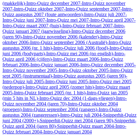
(makkelijk)
-Intro-Quizz december 2007
-Intro-Quizz november
2007
-Intro-Quizz oktober 2007
-Intro-Quizz september 2007
-Intro-
Quizz augustus 2007 (foute antwoorden)
-Intro-Quizz juli 2007
-
Intro-Quizz juni 2007
-Intro-Quizz mei 2007
-Intro-Quizz april 2007
-
Intro-Quizz maart 2007 (huis)
-Intro-Quizz februari 2007
-Intro-
Quizz januari 2007 (jaarwisseling)
-Intro-Quizz december 2006
(jaren 90)
-Intro-Quizz november 2006 (kalender)
-Intro-Quizz
oktober 2006
-Intro-Quizz september 2006 (Australië)
-Intro-Quizz
augustus 2006 (nr. 1 hits)
-Intro-Quizz juli 2006 (food)
-Intro-Quizz
juni 2006 (bodyparts)
-Intro-Quizz mei 2006 (no english)
-Intro-
Quizz april 2006 (cijfers)
-Intro-Quizz maart 2006
-Intro-Quizz
februari 2006
-Intro-Quizz januari 2006
-Intro-Quizz december 2005
-
Intro-Quizz november 2005
-Intro-Quizz oktober 2005
-Intro-Quizz
sept 2005 (instrumentaal)
-Intro-Quizz augustus 2005 (jaren 90)
-
Intro-Quizz juli 2005
-Intro-Quizz juni 2005
-Intro-Quizz mei 2005
(nederpop)
-Intro-Quizz april 2005 (zomer hits)
-Intro-Quizz maart
2005
-Intro-Quizz februari 2005 (nr. 1 hits)
-Intro-Quizz jan 2005
(min 5 hits in NL)
-Intro-Quizz dec 2004 (1-dags-vliegen)
-Intro-
Quizz november 2004 (jaren 70)
-Intro-Quizz oktober 2004
(groepen)
-Intro-Quizz september 2004 (zangers)
-Intro-Quizz
augustus 2004 (zangeressen)
-Intro-Quizz juli 2004
-Snipperhit-Quizz
juni 2004 (2000+)
-Snipperhit-Quizz mei 2004 (jaren 90)
-Snipperhit-
Quizz april 2004 (jaren 80)
-Snipperhit-Quizz maart 2004
-Intro-
Quizz februari 2004
-Intro-Quizz januari 2004