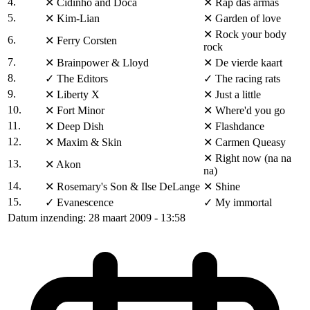
4.
✕
Cidinho and Doca
✕
Rap das armas
5.
✕
Kim-Lian
✕
Garden of love
✕
Rock your body
6.
✕
Ferry Corsten
rock
7.
✕
Brainpower & Lloyd
✕
De vierde kaart
8.
✓
The Editors
✓
The racing rats
9.
✕
Liberty X
✕
Just a little
10.
✕
Fort Minor
✕
Where'd you go
11.
✕
Deep Dish
✕
Flashdance
12.
✕
Maxim & Skin
✕
Carmen Queasy
✕
Right now (na na
13.
✕
Akon
na)
14.
✕
Rosemary's Son & Ilse DeLange
✕
Shine
15.
✓
Evanescence
✓
My immortal
Datum inzending: 28 maart 2009 - 13:58