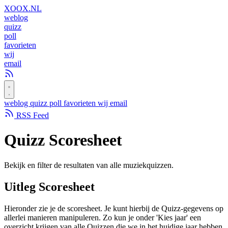
XOOX
.NL
weblog
quizz
poll
favorieten
wij
email
weblog
quizz
poll
favorieten
wij
email
RSS Feed
Quizz
Scoresheet
Bekijk en filter de resultaten van alle muziekquizzen.
Uitleg Scoresheet
Hieronder zie je de scoresheet. Je kunt hierbij de Quizz-gegevens op
allerlei manieren manipuleren. Zo kun je onder 'Kies jaar' een
overzicht krijgen van alle Quizzen die we in het huidige jaar hebben