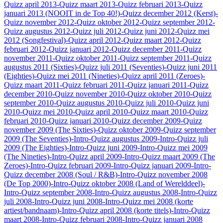
Quizz april 2013
-Quizz maart 2013
-Quizz februari 2013
-Quizz
januari 2013 (NOOIT in de Top 40!)
-Quizz december 2012 (Kerst)
-
Quizz november 2012
-Quizz oktober 2012
-Quizz september 2012
-
Quizz augustus 2012
-Quizz juli 2012
-Quizz juni 2012
-Quizz mei
2012 (Songfestival)
-Quizz april 2012
-Quizz maart 2012
-Quizz
februari 2012
-Quizz januari 2012
-Quizz december 2011
-Quizz
november 2011
-Quizz oktober 2011
-Quizz september 2011
-Quizz
augustus 2011 (Sixties)
-Quizz juli 2011 (Seventies)
-Quizz juni 2011
(Eighties)
-Quizz mei 2011 (Nineties)
-Quizz april 2011 (Zeroes)
-
Quizz maart 2011
-Quizz februari 2011
-Quizz januari 2011
-Quizz
december 2010
-Quizz november 2010
-Quizz oktober 2010
-Quizz
september 2010
-Quizz augustus 2010
-Quizz juli 2010
-Quizz juni
2010
-Quizz mei 2010
-Quizz april 2010
-Quizz maart 2010
-Quizz
februari 2010
-Quizz januari 2010
-Quizz december 2009
-Quizz
november 2009 (The Sixties)
-Quizz oktober 2009
-Quizz september
2009 (The Seventies)
-Intro-Quizz augustus 2009
-Intro-Quizz juli
2009 (The Eighties)
-Intro-Quizz juni 2009
-Intro-Quizz mei 2009
(The Nineties)
-Intro-Quizz april 2009
-Intro-Quizz maart 2009 (The
Zeroes)
-Intro-Quizz februari 2009
-Intro-Quizz januari 2009
-Intro-
Quizz december 2008 (Soul / R&B)
-Intro-Quizz november 2008
(De Top 2000)
-Intro-Quizz oktober 2008 (Land of Werelddeel)
-
Intro-Quizz september 2008
-Intro-Quizz augustus 2008
-Intro-Quizz
juli 2008
-Intro-Quizz juni 2008
-Intro-Quizz mei 2008 (korte
artiest/bandnaam)
-Intro-Quizz april 2008 (korte titels)
-Intro-Quizz
maart 2008
-Intro-Quizz februari 2008
-Intro-Quizz januari 2008