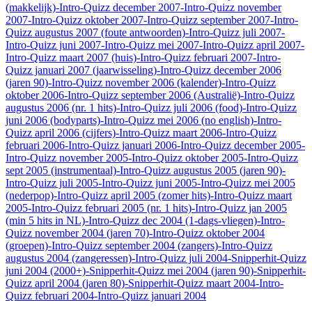
(makkelijk)
-Intro-Quizz december 2007
-Intro-Quizz november
2007
-Intro-Quizz oktober 2007
-Intro-Quizz september 2007
-Intro-
Quizz augustus 2007 (foute antwoorden)
-Intro-Quizz juli 2007
-
Intro-Quizz juni 2007
-Intro-Quizz mei 2007
-Intro-Quizz april 2007
-
Intro-Quizz maart 2007 (huis)
-Intro-Quizz februari 2007
-Intro-
Quizz januari 2007 (jaarwisseling)
-Intro-Quizz december 2006
(jaren 90)
-Intro-Quizz november 2006 (kalender)
-Intro-Quizz
oktober 2006
-Intro-Quizz september 2006 (Australië)
-Intro-Quizz
augustus 2006 (nr. 1 hits)
-Intro-Quizz juli 2006 (food)
-Intro-Quizz
juni 2006 (bodyparts)
-Intro-Quizz mei 2006 (no english)
-Intro-
Quizz april 2006 (cijfers)
-Intro-Quizz maart 2006
-Intro-Quizz
februari 2006
-Intro-Quizz januari 2006
-Intro-Quizz december 2005
-
Intro-Quizz november 2005
-Intro-Quizz oktober 2005
-Intro-Quizz
sept 2005 (instrumentaal)
-Intro-Quizz augustus 2005 (jaren 90)
-
Intro-Quizz juli 2005
-Intro-Quizz juni 2005
-Intro-Quizz mei 2005
(nederpop)
-Intro-Quizz april 2005 (zomer hits)
-Intro-Quizz maart
2005
-Intro-Quizz februari 2005 (nr. 1 hits)
-Intro-Quizz jan 2005
(min 5 hits in NL)
-Intro-Quizz dec 2004 (1-dags-vliegen)
-Intro-
Quizz november 2004 (jaren 70)
-Intro-Quizz oktober 2004
(groepen)
-Intro-Quizz september 2004 (zangers)
-Intro-Quizz
augustus 2004 (zangeressen)
-Intro-Quizz juli 2004
-Snipperhit-Quizz
juni 2004 (2000+)
-Snipperhit-Quizz mei 2004 (jaren 90)
-Snipperhit-
Quizz april 2004 (jaren 80)
-Snipperhit-Quizz maart 2004
-Intro-
Quizz februari 2004
-Intro-Quizz januari 2004