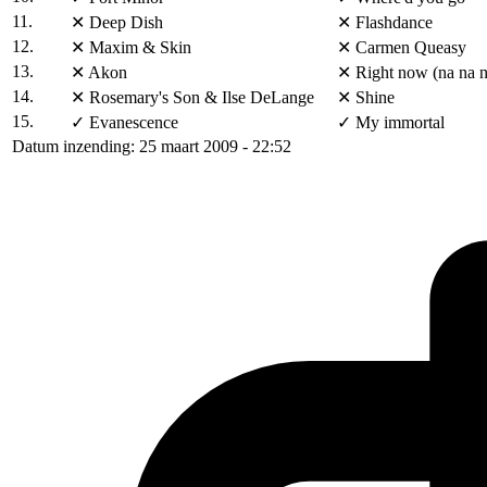
11.
✕
Deep Dish
✕
Flashdance
12.
✕
Maxim & Skin
✕
Carmen Queasy
13.
✕
Akon
✕
Right now (na na n
14.
✕
Rosemary's Son & Ilse DeLange
✕
Shine
15.
✓
Evanescence
✓
My immortal
Datum inzending: 25 maart 2009 - 22:52