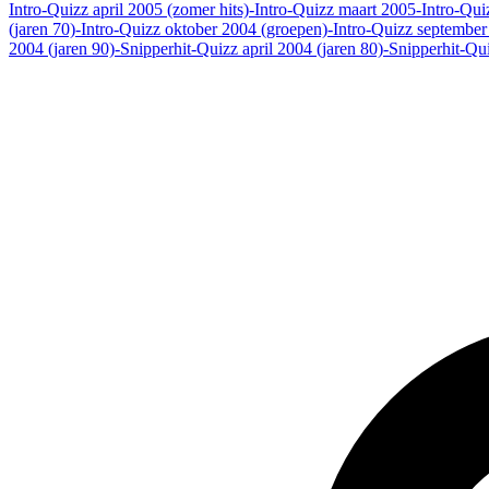
Intro-Quizz april 2005 (zomer hits)
-Intro-Quizz maart 2005
-Intro-Quiz
(jaren 70)
-Intro-Quizz oktober 2004 (groepen)
-Intro-Quizz september
2004 (jaren 90)
-Snipperhit-Quizz april 2004 (jaren 80)
-Snipperhit-Qu