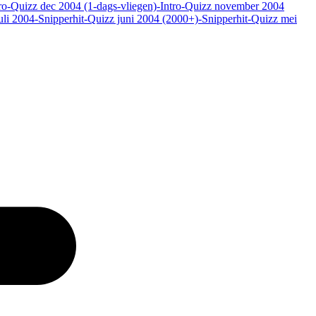
tro-Quizz dec 2004 (1-dags-vliegen)
-Intro-Quizz november 2004
uli 2004
-Snipperhit-Quizz juni 2004 (2000+)
-Snipperhit-Quizz mei