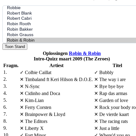
Toon Stand
Oplossingen
Robin & Robin
Intro-Quizz maart 2009 (The Zeroes)
Fragm.
Artiest
Titel
1.
✓
Colbie Caillat
✓
Bubbly
2.
✕
Timbaland ft Keri Hilson & D.O.E.
✕
The way i are
3.
✕
N-Sync
✕
Bye bye bye
4.
✕
Cidinho and Doca
✕
Rap das armas
5.
✕
Kim-Lian
✕
Garden of love
6.
✕
Ferry Corsten
✕
Rock your body ro
7.
✕
Brainpower & Lloyd
✕
De vierde kaart
8.
✕
The Editors
✕
The racing rats
9.
✕
Liberty X
✕
Just a little
10.
✓
Fort Minor
✓
Where'd you go