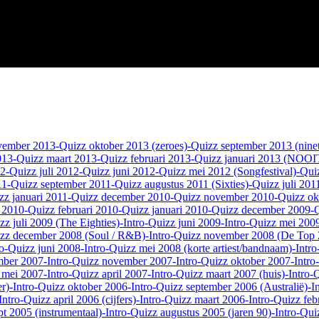
vember 2013
-Quizz oktober 2013 (zeroes)
-Quizz september 2013 (ninet
013
-Quizz maart 2013
-Quizz februari 2013
-Quizz januari 2013 (NOOIT
12
-Quizz juli 2012
-Quizz juni 2012
-Quizz mei 2012 (Songfestival)
-Qui
11
-Quizz september 2011
-Quizz augustus 2011 (Sixties)
-Quizz juli 201
zz januari 2011
-Quizz december 2010
-Quizz november 2010
-Quizz ok
 2010
-Quizz februari 2010
-Quizz januari 2010
-Quizz december 2009
-
zz juli 2009 (The Eighties)
-Intro-Quizz juni 2009
-Intro-Quizz mei 2009
izz december 2008 (Soul / R&B)
-Intro-Quizz november 2008 (De Top
ro-Quizz juni 2008
-Intro-Quizz mei 2008 (korte artiest/bandnaam)
-Intro
mber 2007
-Intro-Quizz november 2007
-Intro-Quizz oktober 2007
-Intr
z mei 2007
-Intro-Quizz april 2007
-Intro-Quizz maart 2007 (huis)
-Intro-
r)
-Intro-Quizz oktober 2006
-Intro-Quizz september 2006 (Australië)
-I
Intro-Quizz april 2006 (cijfers)
-Intro-Quizz maart 2006
-Intro-Quizz feb
pt 2005 (instrumentaal)
-Intro-Quizz augustus 2005 (jaren 90)
-Intro-Qui