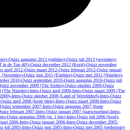
ies)
-Quizz augustus 2013 (eighties)
-Quizz juli 2013 (seventies)
-
 in de Top 40!)
-Quizz december 2012 (Kerst)
-Quizz november
zz april 2012
-Quizz maart 2012
-Quizz februari 2012
-Quizz januari
1 (Seventies)
-Quizz juni 2011 (Eighties)
-Quizz mei 2011 (Nineties)
-
tober 2010
-Quizz september 2010
-Quizz augustus 2010
-Quizz juli
Quizz november 2009 (The Sixties)
-Quizz oktober 2009
-Quizz
 (The Nineties)
-Intro-Quizz april 2009
-Intro-Quizz maart 2009 (The
 2000)
-Intro-Quizz oktober 2008 (Land of Werelddeel)
-Intro-Quizz
-Quizz april 2008 (korte titels)
-Intro-Quizz maart 2008
-Intro-Quizz
o-Quizz september 2007
-Intro-Quizz augustus 2007 (foute
Quizz februari 2007
-Intro-Quizz januari 2007 (jaarwisseling)
-Intro-
ntro-Quizz augustus 2006 (nr. 1 hits)
-Intro-Quizz juli 2006 (food)
-
ruari 2006
-Intro-Quizz januari 2006
-Intro-Quizz december 2005
-
zz juli 2005
-Intro-Quizz juni 2005
-Intro-Quizz mei 2005 (nederpop)
-