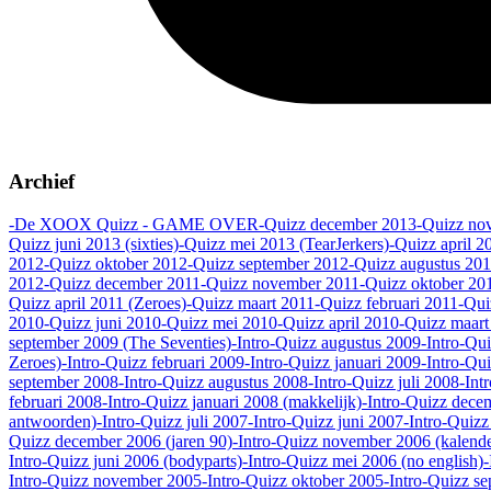
Archief
-De XOOX Quizz - GAME OVER
-Quizz december 2013
-Quizz no
Quizz juni 2013 (sixties)
-Quizz mei 2013 (TearJerkers)
-Quizz april 2
2012
-Quizz oktober 2012
-Quizz september 2012
-Quizz augustus 20
2012
-Quizz december 2011
-Quizz november 2011
-Quizz oktober 20
Quizz april 2011 (Zeroes)
-Quizz maart 2011
-Quizz februari 2011
-Qui
2010
-Quizz juni 2010
-Quizz mei 2010
-Quizz april 2010
-Quizz maart
september 2009 (The Seventies)
-Intro-Quizz augustus 2009
-Intro-Qui
Zeroes)
-Intro-Quizz februari 2009
-Intro-Quizz januari 2009
-Intro-Qu
september 2008
-Intro-Quizz augustus 2008
-Intro-Quizz juli 2008
-Int
februari 2008
-Intro-Quizz januari 2008 (makkelijk)
-Intro-Quizz dece
antwoorden)
-Intro-Quizz juli 2007
-Intro-Quizz juni 2007
-Intro-Quiz
Quizz december 2006 (jaren 90)
-Intro-Quizz november 2006 (kalende
Intro-Quizz juni 2006 (bodyparts)
-Intro-Quizz mei 2006 (no english)
-
Intro-Quizz november 2005
-Intro-Quizz oktober 2005
-Intro-Quizz se