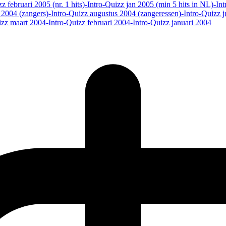
z februari 2005 (nr. 1 hits)
-Intro-Quizz jan 2005 (min 5 hits in NL)
-In
 2004 (zangers)
-Intro-Quizz augustus 2004 (zangeressen)
-Intro-Quizz j
izz maart 2004
-Intro-Quizz februari 2004
-Intro-Quizz januari 2004