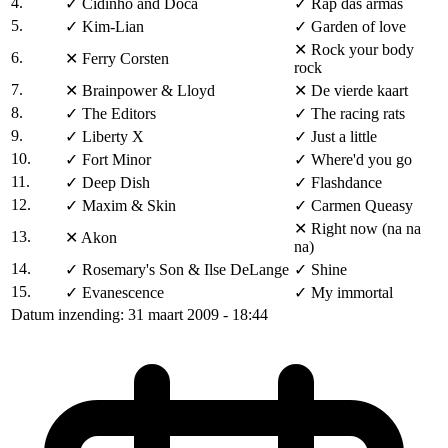
4.
✓
Cidinho and Doca
✓
Rap das armas
5.
✓
Kim-Lian
✓
Garden of love
✕
Rock your body
6.
✕
Ferry Corsten
rock
7.
✕
Brainpower & Lloyd
✕
De vierde kaart
8.
✓
The Editors
✓
The racing rats
9.
✓
Liberty X
✓
Just a little
10.
✓
Fort Minor
✓
Where'd you go
11.
✓
Deep Dish
✓
Flashdance
12.
✓
Maxim & Skin
✓
Carmen Queasy
✕
Right now (na na
13.
✕
Akon
na)
14.
✓
Rosemary's Son & Ilse DeLange
✓
Shine
15.
✓
Evanescence
✓
My immortal
Datum inzending: 31 maart 2009 - 18:44