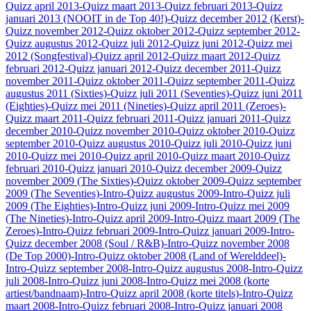
Quizz april 2013
-Quizz maart 2013
-Quizz februari 2013
-Quizz
januari 2013 (NOOIT in de Top 40!)
-Quizz december 2012 (Kerst)
-
Quizz november 2012
-Quizz oktober 2012
-Quizz september 2012
-
Quizz augustus 2012
-Quizz juli 2012
-Quizz juni 2012
-Quizz mei
2012 (Songfestival)
-Quizz april 2012
-Quizz maart 2012
-Quizz
februari 2012
-Quizz januari 2012
-Quizz december 2011
-Quizz
november 2011
-Quizz oktober 2011
-Quizz september 2011
-Quizz
augustus 2011 (Sixties)
-Quizz juli 2011 (Seventies)
-Quizz juni 2011
(Eighties)
-Quizz mei 2011 (Nineties)
-Quizz april 2011 (Zeroes)
-
Quizz maart 2011
-Quizz februari 2011
-Quizz januari 2011
-Quizz
december 2010
-Quizz november 2010
-Quizz oktober 2010
-Quizz
september 2010
-Quizz augustus 2010
-Quizz juli 2010
-Quizz juni
2010
-Quizz mei 2010
-Quizz april 2010
-Quizz maart 2010
-Quizz
februari 2010
-Quizz januari 2010
-Quizz december 2009
-Quizz
november 2009 (The Sixties)
-Quizz oktober 2009
-Quizz september
2009 (The Seventies)
-Intro-Quizz augustus 2009
-Intro-Quizz juli
2009 (The Eighties)
-Intro-Quizz juni 2009
-Intro-Quizz mei 2009
(The Nineties)
-Intro-Quizz april 2009
-Intro-Quizz maart 2009 (The
Zeroes)
-Intro-Quizz februari 2009
-Intro-Quizz januari 2009
-Intro-
Quizz december 2008 (Soul / R&B)
-Intro-Quizz november 2008
(De Top 2000)
-Intro-Quizz oktober 2008 (Land of Werelddeel)
-
Intro-Quizz september 2008
-Intro-Quizz augustus 2008
-Intro-Quizz
juli 2008
-Intro-Quizz juni 2008
-Intro-Quizz mei 2008 (korte
artiest/bandnaam)
-Intro-Quizz april 2008 (korte titels)
-Intro-Quizz
maart 2008
-Intro-Quizz februari 2008
-Intro-Quizz januari 2008