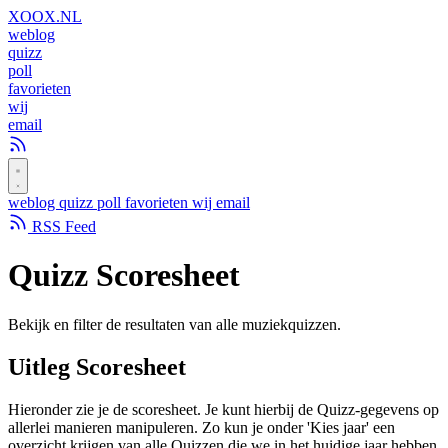
XOOX
.NL
weblog
quizz
poll
favorieten
wij
email
weblog
quizz
poll
favorieten
wij
email
RSS Feed
Quizz
Scoresheet
Bekijk en filter de resultaten van alle muziekquizzen.
Uitleg Scoresheet
Hieronder zie je de scoresheet. Je kunt hierbij de Quizz-gegevens op
allerlei manieren manipuleren. Zo kun je onder 'Kies jaar' een
overzicht krijgen van alle Quizzen die we in het huidige jaar hebben