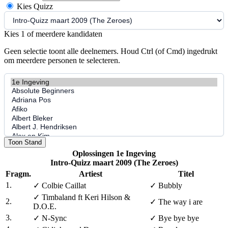
Kies Quizz
Kies 1 of meerdere kandidaten
Geen selectie toont alle deelnemers. Houd Ctrl (of Cmd) ingedrukt
om meerdere personen te selecteren.
Toon Stand
Oplossingen 1e Ingeving
Intro-Quizz maart 2009 (The Zeroes)
Fragm.
Artiest
Titel
1.
✓
Colbie Caillat
✓
Bubbly
✓
Timbaland ft Keri Hilson &
2.
✓
The way i are
D.O.E.
3.
✓
N-Sync
✓
Bye bye bye