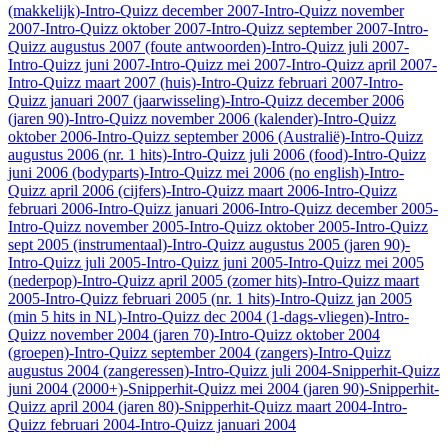
(makkelijk)
-Intro-Quizz december 2007
-Intro-Quizz november
2007
-Intro-Quizz oktober 2007
-Intro-Quizz september 2007
-Intro-
Quizz augustus 2007 (foute antwoorden)
-Intro-Quizz juli 2007
-
Intro-Quizz juni 2007
-Intro-Quizz mei 2007
-Intro-Quizz april 2007
-
Intro-Quizz maart 2007 (huis)
-Intro-Quizz februari 2007
-Intro-
Quizz januari 2007 (jaarwisseling)
-Intro-Quizz december 2006
(jaren 90)
-Intro-Quizz november 2006 (kalender)
-Intro-Quizz
oktober 2006
-Intro-Quizz september 2006 (Australië)
-Intro-Quizz
augustus 2006 (nr. 1 hits)
-Intro-Quizz juli 2006 (food)
-Intro-Quizz
juni 2006 (bodyparts)
-Intro-Quizz mei 2006 (no english)
-Intro-
Quizz april 2006 (cijfers)
-Intro-Quizz maart 2006
-Intro-Quizz
februari 2006
-Intro-Quizz januari 2006
-Intro-Quizz december 2005
-
Intro-Quizz november 2005
-Intro-Quizz oktober 2005
-Intro-Quizz
sept 2005 (instrumentaal)
-Intro-Quizz augustus 2005 (jaren 90)
-
Intro-Quizz juli 2005
-Intro-Quizz juni 2005
-Intro-Quizz mei 2005
(nederpop)
-Intro-Quizz april 2005 (zomer hits)
-Intro-Quizz maart
2005
-Intro-Quizz februari 2005 (nr. 1 hits)
-Intro-Quizz jan 2005
(min 5 hits in NL)
-Intro-Quizz dec 2004 (1-dags-vliegen)
-Intro-
Quizz november 2004 (jaren 70)
-Intro-Quizz oktober 2004
(groepen)
-Intro-Quizz september 2004 (zangers)
-Intro-Quizz
augustus 2004 (zangeressen)
-Intro-Quizz juli 2004
-Snipperhit-Quizz
juni 2004 (2000+)
-Snipperhit-Quizz mei 2004 (jaren 90)
-Snipperhit-
Quizz april 2004 (jaren 80)
-Snipperhit-Quizz maart 2004
-Intro-
Quizz februari 2004
-Intro-Quizz januari 2004