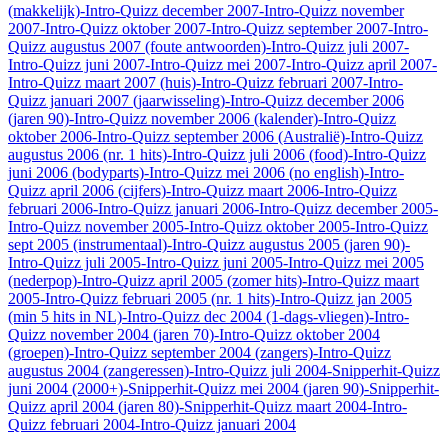
(makkelijk)
-Intro-Quizz december 2007
-Intro-Quizz november
2007
-Intro-Quizz oktober 2007
-Intro-Quizz september 2007
-Intro-
Quizz augustus 2007 (foute antwoorden)
-Intro-Quizz juli 2007
-
Intro-Quizz juni 2007
-Intro-Quizz mei 2007
-Intro-Quizz april 2007
-
Intro-Quizz maart 2007 (huis)
-Intro-Quizz februari 2007
-Intro-
Quizz januari 2007 (jaarwisseling)
-Intro-Quizz december 2006
(jaren 90)
-Intro-Quizz november 2006 (kalender)
-Intro-Quizz
oktober 2006
-Intro-Quizz september 2006 (Australië)
-Intro-Quizz
augustus 2006 (nr. 1 hits)
-Intro-Quizz juli 2006 (food)
-Intro-Quizz
juni 2006 (bodyparts)
-Intro-Quizz mei 2006 (no english)
-Intro-
Quizz april 2006 (cijfers)
-Intro-Quizz maart 2006
-Intro-Quizz
februari 2006
-Intro-Quizz januari 2006
-Intro-Quizz december 2005
-
Intro-Quizz november 2005
-Intro-Quizz oktober 2005
-Intro-Quizz
sept 2005 (instrumentaal)
-Intro-Quizz augustus 2005 (jaren 90)
-
Intro-Quizz juli 2005
-Intro-Quizz juni 2005
-Intro-Quizz mei 2005
(nederpop)
-Intro-Quizz april 2005 (zomer hits)
-Intro-Quizz maart
2005
-Intro-Quizz februari 2005 (nr. 1 hits)
-Intro-Quizz jan 2005
(min 5 hits in NL)
-Intro-Quizz dec 2004 (1-dags-vliegen)
-Intro-
Quizz november 2004 (jaren 70)
-Intro-Quizz oktober 2004
(groepen)
-Intro-Quizz september 2004 (zangers)
-Intro-Quizz
augustus 2004 (zangeressen)
-Intro-Quizz juli 2004
-Snipperhit-Quizz
juni 2004 (2000+)
-Snipperhit-Quizz mei 2004 (jaren 90)
-Snipperhit-
Quizz april 2004 (jaren 80)
-Snipperhit-Quizz maart 2004
-Intro-
Quizz februari 2004
-Intro-Quizz januari 2004