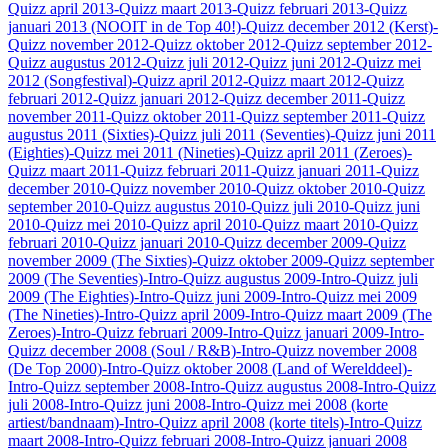
Quizz april 2013
-Quizz maart 2013
-Quizz februari 2013
-Quizz
januari 2013 (NOOIT in de Top 40!)
-Quizz december 2012 (Kerst)
-
Quizz november 2012
-Quizz oktober 2012
-Quizz september 2012
-
Quizz augustus 2012
-Quizz juli 2012
-Quizz juni 2012
-Quizz mei
2012 (Songfestival)
-Quizz april 2012
-Quizz maart 2012
-Quizz
februari 2012
-Quizz januari 2012
-Quizz december 2011
-Quizz
november 2011
-Quizz oktober 2011
-Quizz september 2011
-Quizz
augustus 2011 (Sixties)
-Quizz juli 2011 (Seventies)
-Quizz juni 2011
(Eighties)
-Quizz mei 2011 (Nineties)
-Quizz april 2011 (Zeroes)
-
Quizz maart 2011
-Quizz februari 2011
-Quizz januari 2011
-Quizz
december 2010
-Quizz november 2010
-Quizz oktober 2010
-Quizz
september 2010
-Quizz augustus 2010
-Quizz juli 2010
-Quizz juni
2010
-Quizz mei 2010
-Quizz april 2010
-Quizz maart 2010
-Quizz
februari 2010
-Quizz januari 2010
-Quizz december 2009
-Quizz
november 2009 (The Sixties)
-Quizz oktober 2009
-Quizz september
2009 (The Seventies)
-Intro-Quizz augustus 2009
-Intro-Quizz juli
2009 (The Eighties)
-Intro-Quizz juni 2009
-Intro-Quizz mei 2009
(The Nineties)
-Intro-Quizz april 2009
-Intro-Quizz maart 2009 (The
Zeroes)
-Intro-Quizz februari 2009
-Intro-Quizz januari 2009
-Intro-
Quizz december 2008 (Soul / R&B)
-Intro-Quizz november 2008
(De Top 2000)
-Intro-Quizz oktober 2008 (Land of Werelddeel)
-
Intro-Quizz september 2008
-Intro-Quizz augustus 2008
-Intro-Quizz
juli 2008
-Intro-Quizz juni 2008
-Intro-Quizz mei 2008 (korte
artiest/bandnaam)
-Intro-Quizz april 2008 (korte titels)
-Intro-Quizz
maart 2008
-Intro-Quizz februari 2008
-Intro-Quizz januari 2008