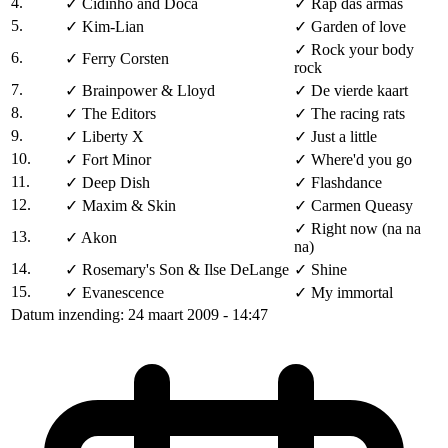
4.
✓
Cidinho and Doca
✓
Rap das armas
5.
✓
Kim-Lian
✓
Garden of love
✓
Rock your body
6.
✓
Ferry Corsten
rock
7.
✓
Brainpower & Lloyd
✓
De vierde kaart
8.
✓
The Editors
✓
The racing rats
9.
✓
Liberty X
✓
Just a little
10.
✓
Fort Minor
✓
Where'd you go
11.
✓
Deep Dish
✓
Flashdance
12.
✓
Maxim & Skin
✓
Carmen Queasy
✓
Right now (na na
13.
✓
Akon
na)
14.
✓
Rosemary's Son & Ilse DeLange
✓
Shine
15.
✓
Evanescence
✓
My immortal
Datum inzending: 24 maart 2009 - 14:47