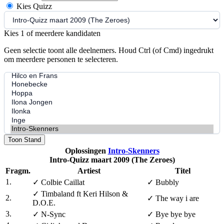
Kies Quizz
Kies 1 of meerdere kandidaten
Geen selectie toont alle deelnemers. Houd Ctrl (of Cmd) ingedrukt
om meerdere personen te selecteren.
Toon Stand
Oplossingen
Intro-Skenners
Intro-Quizz maart 2009 (The Zeroes)
Fragm.
Artiest
Titel
1.
✓
Colbie Caillat
✓
Bubbly
✓
Timbaland ft Keri Hilson &
2.
✓
The way i are
D.O.E.
3.
✓
N-Sync
✓
Bye bye bye