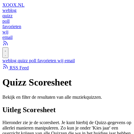
XOOX
.NL
weblog
quizz
poll
favorieten
wij
email
weblog
quizz
poll
favorieten
wij
email
RSS Feed
Quizz
Scoresheet
Bekijk en filter de resultaten van alle muziekquizzen.
Uitleg Scoresheet
Hieronder zie je de scoresheet. Je kunt hierbij de Quizz-gegevens op
allerlei manieren manipuleren. Zo kun je onder 'Kies jaar' een
overzicht krijgen van alle Quizzen die we in het huidige jaar hebben