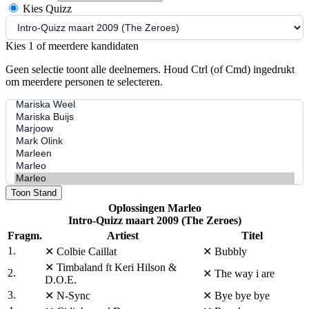
Kies Quizz
Kies 1 of meerdere kandidaten
Geen selectie toont alle deelnemers. Houd Ctrl (of Cmd) ingedrukt
om meerdere personen te selecteren.
Toon Stand
Oplossingen Marleo
Intro-Quizz maart 2009 (The Zeroes)
Fragm.
Artiest
Titel
1.
✕
Colbie Caillat
✕
Bubbly
✕
Timbaland ft Keri Hilson &
2.
✕
The way i are
D.O.E.
3.
✕
N-Sync
✕
Bye bye bye