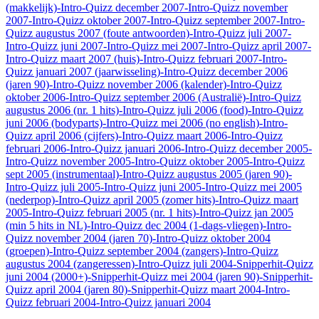
(makkelijk)
-Intro-Quizz december 2007
-Intro-Quizz november
2007
-Intro-Quizz oktober 2007
-Intro-Quizz september 2007
-Intro-
Quizz augustus 2007 (foute antwoorden)
-Intro-Quizz juli 2007
-
Intro-Quizz juni 2007
-Intro-Quizz mei 2007
-Intro-Quizz april 2007
-
Intro-Quizz maart 2007 (huis)
-Intro-Quizz februari 2007
-Intro-
Quizz januari 2007 (jaarwisseling)
-Intro-Quizz december 2006
(jaren 90)
-Intro-Quizz november 2006 (kalender)
-Intro-Quizz
oktober 2006
-Intro-Quizz september 2006 (Australië)
-Intro-Quizz
augustus 2006 (nr. 1 hits)
-Intro-Quizz juli 2006 (food)
-Intro-Quizz
juni 2006 (bodyparts)
-Intro-Quizz mei 2006 (no english)
-Intro-
Quizz april 2006 (cijfers)
-Intro-Quizz maart 2006
-Intro-Quizz
februari 2006
-Intro-Quizz januari 2006
-Intro-Quizz december 2005
-
Intro-Quizz november 2005
-Intro-Quizz oktober 2005
-Intro-Quizz
sept 2005 (instrumentaal)
-Intro-Quizz augustus 2005 (jaren 90)
-
Intro-Quizz juli 2005
-Intro-Quizz juni 2005
-Intro-Quizz mei 2005
(nederpop)
-Intro-Quizz april 2005 (zomer hits)
-Intro-Quizz maart
2005
-Intro-Quizz februari 2005 (nr. 1 hits)
-Intro-Quizz jan 2005
(min 5 hits in NL)
-Intro-Quizz dec 2004 (1-dags-vliegen)
-Intro-
Quizz november 2004 (jaren 70)
-Intro-Quizz oktober 2004
(groepen)
-Intro-Quizz september 2004 (zangers)
-Intro-Quizz
augustus 2004 (zangeressen)
-Intro-Quizz juli 2004
-Snipperhit-Quizz
juni 2004 (2000+)
-Snipperhit-Quizz mei 2004 (jaren 90)
-Snipperhit-
Quizz april 2004 (jaren 80)
-Snipperhit-Quizz maart 2004
-Intro-
Quizz februari 2004
-Intro-Quizz januari 2004