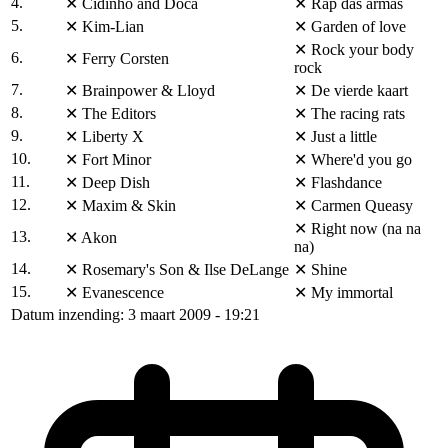
4.
✕
Cidinho and Doca
✕
Rap das armas
5.
✕
Kim-Lian
✕
Garden of love
✕
Rock your body
6.
✕
Ferry Corsten
rock
7.
✕
Brainpower & Lloyd
✕
De vierde kaart
8.
✕
The Editors
✕
The racing rats
9.
✕
Liberty X
✕
Just a little
10.
✕
Fort Minor
✕
Where'd you go
11.
✕
Deep Dish
✕
Flashdance
12.
✕
Maxim & Skin
✕
Carmen Queasy
✕
Right now (na na
13.
✕
Akon
na)
14.
✕
Rosemary's Son & Ilse DeLange
✕
Shine
15.
✕
Evanescence
✕
My immortal
Datum inzending: 3 maart 2009 - 19:21