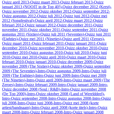
Quizz april 2013
-Quizz maart 2013
-Quizz februari 2013
-Quizz
januari 2013 (NOOIT in de Top 40!)
-Quizz december 2012 (Kerst)
-
Quizz november 2012
-Quizz oktober 2012
-Quizz september 2012
-
Quizz augustus 2012
-Quizz juli 2012
-Quizz juni 2012
-Quizz mei
2012 (Songfestival)
-Quizz april 2012
-Quizz maart 2012
-Quizz
februari 2012
-Quizz januari 2012
-Quizz december 2011
-Quizz
november 2011
-Quizz oktober 2011
-Quizz september 2011
-Quizz
augustus 2011 (Sixties)
-Quizz juli 2011 (Seventies)
-Quizz juni 2011
(Eighties)
-Quizz mei 2011 (Nineties)
-Quizz april 2011 (Zeroes)
-
Quizz maart 2011
-Quizz februari 2011
-Quizz januari 2011
-Quizz
december 2010
-Quizz november 2010
-Quizz oktober 2010
-Quizz
september 2010
-Quizz augustus 2010
-Quizz juli 2010
-Quizz juni
2010
-Quizz mei 2010
-Quizz april 2010
-Quizz maart 2010
-Quizz
februari 2010
-Quizz januari 2010
-Quizz december 2009
-Quizz
november 2009 (The Sixties)
-Quizz oktober 2009
-Quizz september
2009 (The Seventies)
-Intro-Quizz augustus 2009
-Intro-Quizz juli
2009 (The Eighties)
-Intro-Quizz juni 2009
-Intro-Quizz mei 2009
(The Nineties)
-Intro-Quizz april 2009
-Intro-Quizz maart 2009 (The
Zeroes)
-Intro-Quizz februari 2009
-Intro-Quizz januari 2009
-Intro-
Quizz december 2008 (Soul / R&B)
-Intro-Quizz november 2008
(De Top 2000)
-Intro-Quizz oktober 2008 (Land of Werelddeel)
-
Intro-Quizz september 2008
-Intro-Quizz augustus 2008
-Intro-Quizz
juli 2008
-Intro-Quizz juni 2008
-Intro-Quizz mei 2008 (korte
artiest/bandnaam)
-Intro-Quizz april 2008 (korte titels)
-Intro-Quizz
maart 2008
-Intro-Quizz februari 2008
-Intro-Quizz januari 2008