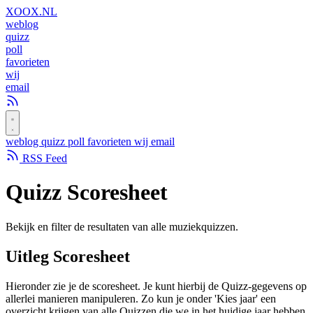
XOOX
.NL
weblog
quizz
poll
favorieten
wij
email
weblog
quizz
poll
favorieten
wij
email
RSS Feed
Quizz
Scoresheet
Bekijk en filter de resultaten van alle muziekquizzen.
Uitleg Scoresheet
Hieronder zie je de scoresheet. Je kunt hierbij de Quizz-gegevens op
allerlei manieren manipuleren. Zo kun je onder 'Kies jaar' een
overzicht krijgen van alle Quizzen die we in het huidige jaar hebben