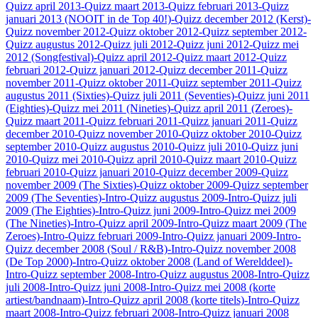
Quizz april 2013
-Quizz maart 2013
-Quizz februari 2013
-Quizz
januari 2013 (NOOIT in de Top 40!)
-Quizz december 2012 (Kerst)
-
Quizz november 2012
-Quizz oktober 2012
-Quizz september 2012
-
Quizz augustus 2012
-Quizz juli 2012
-Quizz juni 2012
-Quizz mei
2012 (Songfestival)
-Quizz april 2012
-Quizz maart 2012
-Quizz
februari 2012
-Quizz januari 2012
-Quizz december 2011
-Quizz
november 2011
-Quizz oktober 2011
-Quizz september 2011
-Quizz
augustus 2011 (Sixties)
-Quizz juli 2011 (Seventies)
-Quizz juni 2011
(Eighties)
-Quizz mei 2011 (Nineties)
-Quizz april 2011 (Zeroes)
-
Quizz maart 2011
-Quizz februari 2011
-Quizz januari 2011
-Quizz
december 2010
-Quizz november 2010
-Quizz oktober 2010
-Quizz
september 2010
-Quizz augustus 2010
-Quizz juli 2010
-Quizz juni
2010
-Quizz mei 2010
-Quizz april 2010
-Quizz maart 2010
-Quizz
februari 2010
-Quizz januari 2010
-Quizz december 2009
-Quizz
november 2009 (The Sixties)
-Quizz oktober 2009
-Quizz september
2009 (The Seventies)
-Intro-Quizz augustus 2009
-Intro-Quizz juli
2009 (The Eighties)
-Intro-Quizz juni 2009
-Intro-Quizz mei 2009
(The Nineties)
-Intro-Quizz april 2009
-Intro-Quizz maart 2009 (The
Zeroes)
-Intro-Quizz februari 2009
-Intro-Quizz januari 2009
-Intro-
Quizz december 2008 (Soul / R&B)
-Intro-Quizz november 2008
(De Top 2000)
-Intro-Quizz oktober 2008 (Land of Werelddeel)
-
Intro-Quizz september 2008
-Intro-Quizz augustus 2008
-Intro-Quizz
juli 2008
-Intro-Quizz juni 2008
-Intro-Quizz mei 2008 (korte
artiest/bandnaam)
-Intro-Quizz april 2008 (korte titels)
-Intro-Quizz
maart 2008
-Intro-Quizz februari 2008
-Intro-Quizz januari 2008