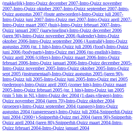
(makkelijk)
-Intro-Quizz december 2007
-Intro-Quizz november
2007
-Intro-Quizz oktober 2007
-Intro-Quizz september 2007
-Intro-
Quizz augustus 2007 (foute antwoorden)
-Intro-Quizz juli 2007
-
Intro-Quizz juni 2007
-Intro-Quizz mei 2007
-Intro-Quizz april 2007
-
Intro-Quizz maart 2007 (huis)
-Intro-Quizz februari 2007
-Intro-
Quizz januari 2007 (jaarwisseling)
-Intro-Quizz december 2006
(jaren 90)
-Intro-Quizz november 2006 (kalender)
-Intro-Quizz
oktober 2006
-Intro-Quizz september 2006 (Australië)
-Intro-Quizz
augustus 2006 (nr. 1 hits)
-Intro-Quizz juli 2006 (food)
-Intro-Quizz
juni 2006 (bodyparts)
-Intro-Quizz mei 2006 (no english)
-Intro-
Quizz april 2006 (cijfers)
-Intro-Quizz maart 2006
-Intro-Quizz
februari 2006
-Intro-Quizz januari 2006
-Intro-Quizz december 2005
-
Intro-Quizz november 2005
-Intro-Quizz oktober 2005
-Intro-Quizz
sept 2005 (instrumentaal)
-Intro-Quizz augustus 2005 (jaren 90)
-
Intro-Quizz juli 2005
-Intro-Quizz juni 2005
-Intro-Quizz mei 2005
(nederpop)
-Intro-Quizz april 2005 (zomer hits)
-Intro-Quizz maart
2005
-Intro-Quizz februari 2005 (nr. 1 hits)
-Intro-Quizz jan 2005
(min 5 hits in NL)
-Intro-Quizz dec 2004 (1-dags-vliegen)
-Intro-
Quizz november 2004 (jaren 70)
-Intro-Quizz oktober 2004
(groepen)
-Intro-Quizz september 2004 (zangers)
-Intro-Quizz
augustus 2004 (zangeressen)
-Intro-Quizz juli 2004
-Snipperhit-Quizz
juni 2004 (2000+)
-Snipperhit-Quizz mei 2004 (jaren 90)
-Snipperhit-
Quizz april 2004 (jaren 80)
-Snipperhit-Quizz maart 2004
-Intro-
Quizz februari 2004
-Intro-Quizz januari 2004