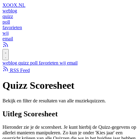
XOOX
.NL
weblog
quizz
poll
favorieten
wij
email
weblog
quizz
poll
favorieten
wij
email
RSS Feed
Quizz
Scoresheet
Bekijk en filter de resultaten van alle muziekquizzen.
Uitleg Scoresheet
Hieronder zie je de scoresheet. Je kunt hierbij de Quizz-gegevens op
allerlei manieren manipuleren. Zo kun je onder 'Kies jaar' een
overzicht krijgen van alle Quizzen die we in het huidige jaar hebben