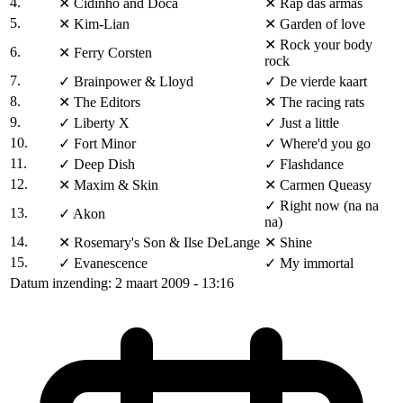
4.
✕
Cidinho and Doca
✕
Rap das armas
5.
✕
Kim-Lian
✕
Garden of love
✕
Rock your body
6.
✕
Ferry Corsten
rock
7.
✓
Brainpower & Lloyd
✓
De vierde kaart
8.
✕
The Editors
✕
The racing rats
9.
✓
Liberty X
✓
Just a little
10.
✓
Fort Minor
✓
Where'd you go
11.
✓
Deep Dish
✓
Flashdance
12.
✕
Maxim & Skin
✕
Carmen Queasy
✓
Right now (na na
13.
✓
Akon
na)
14.
✕
Rosemary's Son & Ilse DeLange
✕
Shine
15.
✓
Evanescence
✓
My immortal
Datum inzending: 2 maart 2009 - 13:16