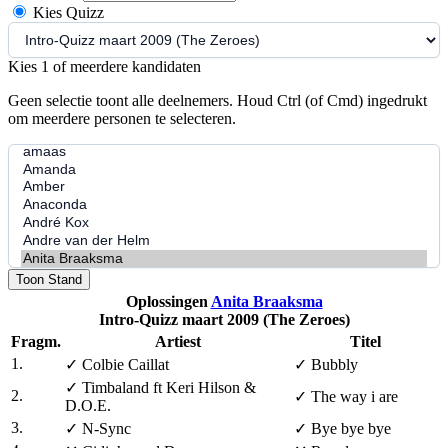
Kies Quizz
Kies 1 of meerdere kandidaten
Geen selectie toont alle deelnemers. Houd Ctrl (of Cmd) ingedrukt
om meerdere personen te selecteren.
Toon Stand
Oplossingen
Anita Braaksma
Intro-Quizz maart 2009 (The Zeroes)
Fragm.
Artiest
Titel
1.
✓
Colbie Caillat
✓
Bubbly
✓
Timbaland ft Keri Hilson &
2.
✓
The way i are
D.O.E.
3.
✓
N-Sync
✓
Bye bye bye