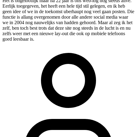
Het is ongelooflijk maar na 22 jaar is ons web-log nog steeds alive.
Eerlijk toegegeven, het heeft een hele tijd stil gelegen, en ik heb
geen idee of we in de toekomst uberhaupt nog veel gaan posten. Die
functie is allang overgenomen door alle andere social media waar
we in 2004 nog nauwelijks van hadden gehoord. Maar al zeg ik het
zelf, ben toch best trots dat deze site nog steeds in de lucht is en nu
zelfs weer met een nieuwe lay-out die ook op mobiele telefoons
goed leesbaar is.