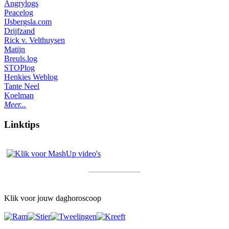
Angrylogs
Peacelog
IJsbergsla.com
Drijfzand
Rick v. Velthuysen
Matijn
Breuls.log
STOPlog
Henkies Weblog
Tante Neel
Koelman
Meer...
Linktips
Klik voor jouw daghoroscoop