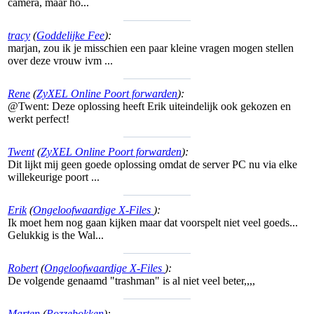
camera, maar ho...
tracy
(
Goddelijke Fee
):
marjan, zou ik je misschien een paar kleine vragen mogen stellen
over deze vrouw ivm ...
Rene
(
ZyXEL Online Poort forwarden
):
@Twent: Deze oplossing heeft Erik uiteindelijk ook gekozen en
werkt perfect!
Twent
(
ZyXEL Online Poort forwarden
):
Dit lijkt mij geen goede oplossing omdat de server PC nu via elke
willekeurige poort ...
Erik
(
Ongeloofwaardige X-Files
):
Ik moet hem nog gaan kijken maar dat voorspelt niet veel goeds...
Gelukkig is the Wal...
Robert
(
Ongeloofwaardige X-Files
):
De volgende genaamd "trashman" is al niet veel beter,,,,
Marten
(
Pozzebokken
):