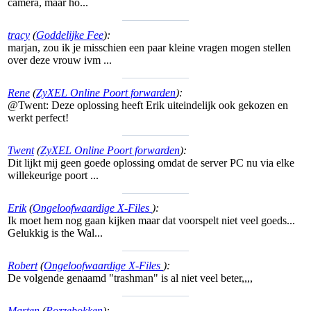
camera, maar ho...
tracy
(
Goddelijke Fee
):
marjan, zou ik je misschien een paar kleine vragen mogen stellen
over deze vrouw ivm ...
Rene
(
ZyXEL Online Poort forwarden
):
@Twent: Deze oplossing heeft Erik uiteindelijk ook gekozen en
werkt perfect!
Twent
(
ZyXEL Online Poort forwarden
):
Dit lijkt mij geen goede oplossing omdat de server PC nu via elke
willekeurige poort ...
Erik
(
Ongeloofwaardige X-Files
):
Ik moet hem nog gaan kijken maar dat voorspelt niet veel goeds...
Gelukkig is the Wal...
Robert
(
Ongeloofwaardige X-Files
):
De volgende genaamd "trashman" is al niet veel beter,,,,
Marten
(
Pozzebokken
):