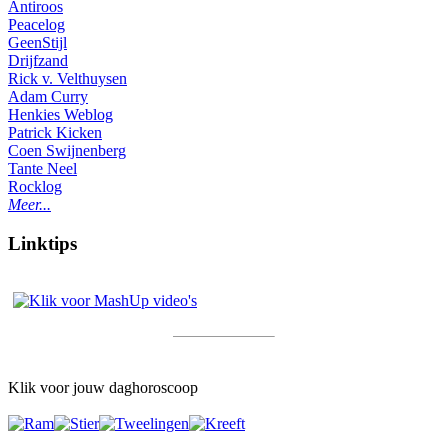
Antiroos
Peacelog
GeenStijl
Drijfzand
Rick v. Velthuysen
Adam Curry
Henkies Weblog
Patrick Kicken
Coen Swijnenberg
Tante Neel
Rocklog
Meer...
Linktips
Klik voor jouw daghoroscoop