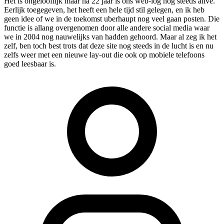
Het is ongelooflijk maar na 22 jaar is ons web-log nog steeds alive.
Eerlijk toegegeven, het heeft een hele tijd stil gelegen, en ik heb
geen idee of we in de toekomst uberhaupt nog veel gaan posten. Die
functie is allang overgenomen door alle andere social media waar
we in 2004 nog nauwelijks van hadden gehoord. Maar al zeg ik het
zelf, ben toch best trots dat deze site nog steeds in de lucht is en nu
zelfs weer met een nieuwe lay-out die ook op mobiele telefoons
goed leesbaar is.