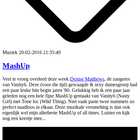
Muziek
20-02-2016 21:35:49
MashUp
Veel te vroeg overleed deze week
Denise Matthews
, de zangeres
van Vanity6. Deze (voor die tijd) gewaagde & sexy damesgroep had
een paar leuke hits begin jaren '80. Gelukkig heb ik een paar jaar
geleden nog een hele fijne MashUp gemaakt van Vanity6 (Nasty
Girl) met Tone loc (Wild Thing). Niet vaak paste twee nummers zo
perfect naadloos in elkaar. Deze muzikale versmelting is dan ook
eigenlijk wel mijn allerbeste MashUp of all times. Luister en kijk
nog een keertje mee...