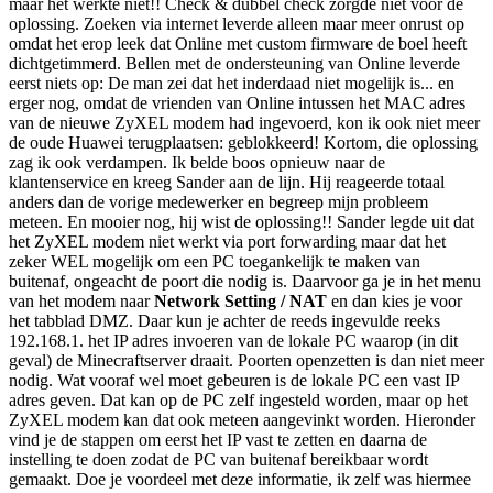
maar het werkte niet!! Check & dubbel check zorgde niet voor de
oplossing. Zoeken via internet leverde alleen maar meer onrust op
omdat het erop leek dat Online met custom firmware de boel heeft
dichtgetimmerd. Bellen met de ondersteuning van Online leverde
eerst niets op: De man zei dat het inderdaad niet mogelijk is... en
erger nog, omdat de vrienden van Online intussen het MAC adres
van de nieuwe ZyXEL modem had ingevoerd, kon ik ook niet meer
de oude Huawei terugplaatsen: geblokkeerd! Kortom, die oplossing
zag ik ook verdampen. Ik belde boos opnieuw naar de
klantenservice en kreeg Sander aan de lijn. Hij reageerde totaal
anders dan de vorige medewerker en begreep mijn probleem
meteen. En mooier nog, hij wist de oplossing!! Sander legde uit dat
het ZyXEL modem niet werkt via port forwarding maar dat het
zeker WEL mogelijk om een PC toegankelijk te maken van
buitenaf, ongeacht de poort die nodig is. Daarvoor ga je in het menu
van het modem naar
Network Setting / NAT
en dan kies je voor
het tabblad DMZ. Daar kun je achter de reeds ingevulde reeks
192.168.1. het IP adres invoeren van de lokale PC waarop (in dit
geval) de Minecraftserver draait. Poorten openzetten is dan niet meer
nodig. Wat vooraf wel moet gebeuren is de lokale PC een vast IP
adres geven. Dat kan op de PC zelf ingesteld worden, maar op het
ZyXEL modem kan dat ook meteen aangevinkt worden. Hieronder
vind je de stappen om eerst het IP vast te zetten en daarna de
instelling te doen zodat de PC van buitenaf bereikbaar wordt
gemaakt. Doe je voordeel met deze informatie, ik zelf was hiermee