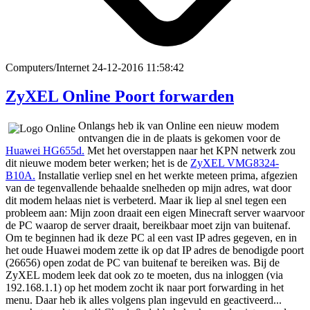
Computers/Internet
24-12-2016 11:58:42
ZyXEL Online Poort forwarden
Onlangs heb ik van Online een nieuw modem
ontvangen die in de plaats is gekomen voor de
Huawei HG655d.
Met het overstappen naar het KPN netwerk zou
dit nieuwe modem beter werken; het is de
ZyXEL VMG8324-
B10A.
Installatie verliep snel en het werkte meteen prima, afgezien
van de tegenvallende behaalde snelheden op mijn adres, wat door
dit modem helaas niet is verbeterd. Maar ik liep al snel tegen een
probleem aan: Mijn zoon draait een eigen Minecraft server waarvoor
de PC waarop de server draait, bereikbaar moet zijn van buitenaf.
Om te beginnen had ik deze PC al een vast IP adres gegeven, en in
het oude Huawei modem zette ik op dat IP adres de benodigde poort
(26656) open zodat de PC van buitenaf te bereiken was. Bij de
ZyXEL modem leek dat ook zo te moeten, dus na inloggen (via
192.168.1.1) op het modem zocht ik naar port forwarding in het
menu. Daar heb ik alles volgens plan ingevuld en geactiveerd...