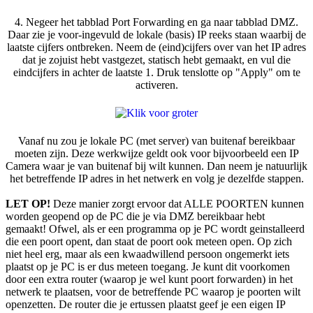
4. Negeer het tabblad Port Forwarding en ga naar tabblad DMZ.
Daar zie je voor-ingevuld de lokale (basis) IP reeks staan waarbij de
laatste cijfers ontbreken. Neem de (eind)cijfers over van het IP adres
dat je zojuist hebt vastgezet, statisch hebt gemaakt, en vul die
eindcijfers in achter de laatste 1. Druk tenslotte op "Apply" om te
activeren.
Vanaf nu zou je lokale PC (met server) van buitenaf bereikbaar
moeten zijn. Deze werkwijze geldt ook voor bijvoorbeeld een IP
Camera waar je van buitenaf bij wilt kunnen. Dan neem je natuurlijk
het betreffende IP adres in het netwerk en volg je dezelfde stappen.
LET OP!
Deze manier zorgt ervoor dat ALLE POORTEN kunnen
worden geopend op de PC die je via DMZ bereikbaar hebt
gemaakt! Ofwel, als er een programma op je PC wordt geinstalleerd
die een poort opent, dan staat de poort ook meteen open. Op zich
niet heel erg, maar als een kwaadwillend persoon ongemerkt iets
plaatst op je PC is er dus meteen toegang. Je kunt dit voorkomen
door een extra router (waarop je wel kunt poort forwarden) in het
netwerk te plaatsen, voor de betreffende PC waarop je poorten wilt
openzetten. De router die je ertussen plaatst geef je een eigen IP