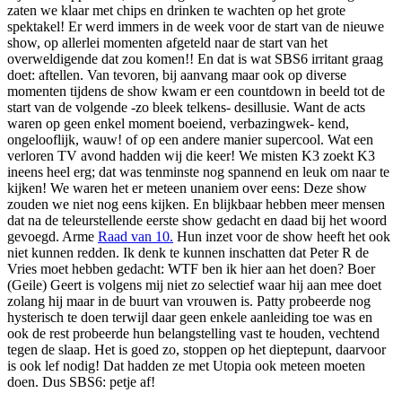
zaten we klaar met chips en drinken te wachten op het grote
spektakel! Er werd immers in de week voor de start van de nieuwe
show, op allerlei momenten afgeteld naar de start van het
overweldigende dat zou komen!! En dat is wat SBS6 irritant graag
doet: aftellen. Van tevoren, bij aanvang maar ook op diverse
momenten tijdens de show kwam er een countdown in beeld tot de
start van de volgende -zo bleek telkens- desillusie. Want de acts
waren op geen enkel moment boeiend, verbazingwek- kend,
ongelooflijk, wauw! of op een andere manier supercool. Wat een
verloren TV avond hadden wij die keer! We misten K3 zoekt K3
ineens heel erg; dat was tenminste nog spannend en leuk om naar te
kijken! We waren het er meteen unaniem over eens: Deze show
zouden we niet nog eens kijken. En blijkbaar hebben meer mensen
dat na de teleurstellende eerste show gedacht en daad bij het woord
gevoegd. Arme
Raad van 10.
Hun inzet voor de show heeft het ook
niet kunnen redden. Ik denk te kunnen inschatten dat Peter R de
Vries moet hebben gedacht: WTF ben ik hier aan het doen? Boer
(Geile) Geert is volgens mij niet zo selectief waar hij aan mee doet
zolang hij maar in de buurt van vrouwen is. Patty probeerde nog
hysterisch te doen terwijl daar geen enkele aanleiding toe was en
ook de rest probeerde hun belangstelling vast te houden, vechtend
tegen de slaap. Het is goed zo, stoppen op het dieptepunt, daarvoor
is ook lef nodig! Dat hadden ze met Utopia ook meteen moeten
doen. Dus SBS6: petje af!