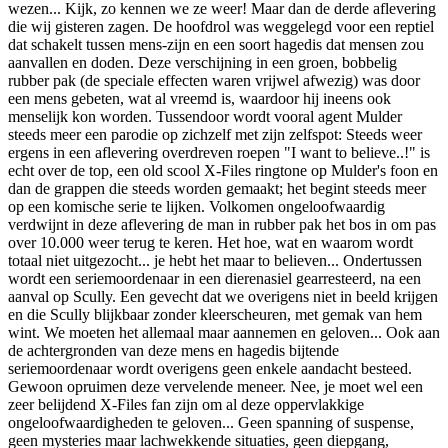
wezen... Kijk, zo kennen we ze weer! Maar dan de derde aflevering
die wij gisteren zagen. De hoofdrol was weggelegd voor een reptiel
dat schakelt tussen mens-zijn en een soort hagedis dat mensen zou
aanvallen en doden. Deze verschijning in een groen, bobbelig
rubber pak (de speciale effecten waren vrijwel afwezig) was door
een mens gebeten, wat al vreemd is, waardoor hij ineens ook
menselijk kon worden. Tussendoor wordt vooral agent Mulder
steeds meer een parodie op zichzelf met zijn zelfspot: Steeds weer
ergens in een aflevering overdreven roepen "I want to believe..!" is
echt over de top, een old scool X-Files ringtone op Mulder's foon en
dan de grappen die steeds worden gemaakt; het begint steeds meer
op een komische serie te lijken. Volkomen ongeloofwaardig
verdwijnt in deze aflevering de man in rubber pak het bos in om pas
over 10.000 weer terug te keren. Het hoe, wat en waarom wordt
totaal niet uitgezocht... je hebt het maar to believen... Ondertussen
wordt een seriemoordenaar in een dierenasiel gearresteerd, na een
aanval op Scully. Een gevecht dat we overigens niet in beeld krijgen
en die Scully blijkbaar zonder kleerscheuren, met gemak van hem
wint. We moeten het allemaal maar aannemen en geloven... Ook aan
de achtergronden van deze mens en hagedis bijtende
seriemoordenaar wordt overigens geen enkele aandacht besteed.
Gewoon opruimen deze vervelende meneer. Nee, je moet wel een
zeer belijdend X-Files fan zijn om al deze oppervlakkige
ongeloofwaardigheden te geloven... Geen spanning of suspense,
geen mysteries maar lachwekkende situaties, geen diepgang,