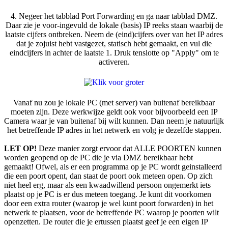
4. Negeer het tabblad Port Forwarding en ga naar tabblad DMZ.
Daar zie je voor-ingevuld de lokale (basis) IP reeks staan waarbij de
laatste cijfers ontbreken. Neem de (eind)cijfers over van het IP adres
dat je zojuist hebt vastgezet, statisch hebt gemaakt, en vul die
eindcijfers in achter de laatste 1. Druk tenslotte op "Apply" om te
activeren.
Vanaf nu zou je lokale PC (met server) van buitenaf bereikbaar
moeten zijn. Deze werkwijze geldt ook voor bijvoorbeeld een IP
Camera waar je van buitenaf bij wilt kunnen. Dan neem je natuurlijk
het betreffende IP adres in het netwerk en volg je dezelfde stappen.
LET OP!
Deze manier zorgt ervoor dat ALLE POORTEN kunnen
worden geopend op de PC die je via DMZ bereikbaar hebt
gemaakt! Ofwel, als er een programma op je PC wordt geinstalleerd
die een poort opent, dan staat de poort ook meteen open. Op zich
niet heel erg, maar als een kwaadwillend persoon ongemerkt iets
plaatst op je PC is er dus meteen toegang. Je kunt dit voorkomen
door een extra router (waarop je wel kunt poort forwarden) in het
netwerk te plaatsen, voor de betreffende PC waarop je poorten wilt
openzetten. De router die je ertussen plaatst geef je een eigen IP