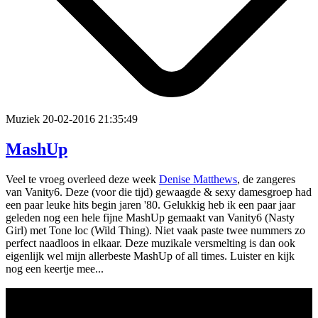
Muziek
20-02-2016 21:35:49
MashUp
Veel te vroeg overleed deze week
Denise Matthews
, de zangeres
van Vanity6. Deze (voor die tijd) gewaagde & sexy damesgroep had
een paar leuke hits begin jaren '80. Gelukkig heb ik een paar jaar
geleden nog een hele fijne MashUp gemaakt van Vanity6 (Nasty
Girl) met Tone loc (Wild Thing). Niet vaak paste twee nummers zo
perfect naadloos in elkaar. Deze muzikale versmelting is dan ook
eigenlijk wel mijn allerbeste MashUp of all times. Luister en kijk
nog een keertje mee...