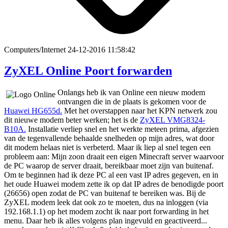
Computers/Internet
24-12-2016 11:58:42
ZyXEL Online Poort forwarden
Onlangs heb ik van Online een nieuw modem
ontvangen die in de plaats is gekomen voor de
Huawei HG655d.
Met het overstappen naar het KPN netwerk zou
dit nieuwe modem beter werken; het is de
ZyXEL VMG8324-
B10A.
Installatie verliep snel en het werkte meteen prima, afgezien
van de tegenvallende behaalde snelheden op mijn adres, wat door
dit modem helaas niet is verbeterd. Maar ik liep al snel tegen een
probleem aan: Mijn zoon draait een eigen Minecraft server waarvoor
de PC waarop de server draait, bereikbaar moet zijn van buitenaf.
Om te beginnen had ik deze PC al een vast IP adres gegeven, en in
het oude Huawei modem zette ik op dat IP adres de benodigde poort
(26656) open zodat de PC van buitenaf te bereiken was. Bij de
ZyXEL modem leek dat ook zo te moeten, dus na inloggen (via
192.168.1.1) op het modem zocht ik naar port forwarding in het
menu. Daar heb ik alles volgens plan ingevuld en geactiveerd...