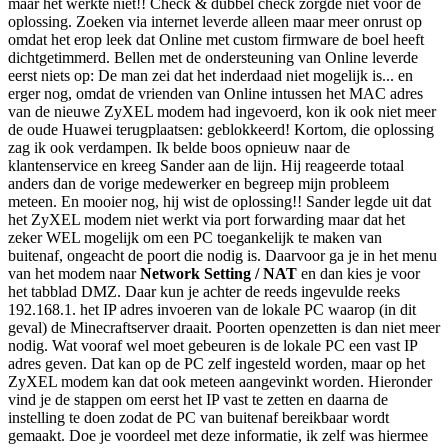
maar het werkte niet!! Check & dubbel check zorgde niet voor de
oplossing. Zoeken via internet leverde alleen maar meer onrust op
omdat het erop leek dat Online met custom firmware de boel heeft
dichtgetimmerd. Bellen met de ondersteuning van Online leverde
eerst niets op: De man zei dat het inderdaad niet mogelijk is... en
erger nog, omdat de vrienden van Online intussen het MAC adres
van de nieuwe ZyXEL modem had ingevoerd, kon ik ook niet meer
de oude Huawei terugplaatsen: geblokkeerd! Kortom, die oplossing
zag ik ook verdampen. Ik belde boos opnieuw naar de
klantenservice en kreeg Sander aan de lijn. Hij reageerde totaal
anders dan de vorige medewerker en begreep mijn probleem
meteen. En mooier nog, hij wist de oplossing!! Sander legde uit dat
het ZyXEL modem niet werkt via port forwarding maar dat het
zeker WEL mogelijk om een PC toegankelijk te maken van
buitenaf, ongeacht de poort die nodig is. Daarvoor ga je in het menu
van het modem naar
Network Setting / NAT
en dan kies je voor
het tabblad DMZ. Daar kun je achter de reeds ingevulde reeks
192.168.1. het IP adres invoeren van de lokale PC waarop (in dit
geval) de Minecraftserver draait. Poorten openzetten is dan niet meer
nodig. Wat vooraf wel moet gebeuren is de lokale PC een vast IP
adres geven. Dat kan op de PC zelf ingesteld worden, maar op het
ZyXEL modem kan dat ook meteen aangevinkt worden. Hieronder
vind je de stappen om eerst het IP vast te zetten en daarna de
instelling te doen zodat de PC van buitenaf bereikbaar wordt
gemaakt. Doe je voordeel met deze informatie, ik zelf was hiermee