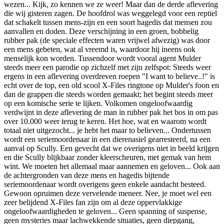
wezen... Kijk, zo kennen we ze weer! Maar dan de derde aflevering
die wij gisteren zagen. De hoofdrol was weggelegd voor een reptiel
dat schakelt tussen mens-zijn en een soort hagedis dat mensen zou
aanvallen en doden. Deze verschijning in een groen, bobbelig
rubber pak (de speciale effecten waren vrijwel afwezig) was door
een mens gebeten, wat al vreemd is, waardoor hij ineens ook
menselijk kon worden. Tussendoor wordt vooral agent Mulder
steeds meer een parodie op zichzelf met zijn zelfspot: Steeds weer
ergens in een aflevering overdreven roepen "I want to believe..!" is
echt over de top, een old scool X-Files ringtone op Mulder's foon en
dan de grappen die steeds worden gemaakt; het begint steeds meer
op een komische serie te lijken. Volkomen ongeloofwaardig
verdwijnt in deze aflevering de man in rubber pak het bos in om pas
over 10.000 weer terug te keren. Het hoe, wat en waarom wordt
totaal niet uitgezocht... je hebt het maar to believen... Ondertussen
wordt een seriemoordenaar in een dierenasiel gearresteerd, na een
aanval op Scully. Een gevecht dat we overigens niet in beeld krijgen
en die Scully blijkbaar zonder kleerscheuren, met gemak van hem
wint. We moeten het allemaal maar aannemen en geloven... Ook aan
de achtergronden van deze mens en hagedis bijtende
seriemoordenaar wordt overigens geen enkele aandacht besteed.
Gewoon opruimen deze vervelende meneer. Nee, je moet wel een
zeer belijdend X-Files fan zijn om al deze oppervlakkige
ongeloofwaardigheden te geloven... Geen spanning of suspense,
geen mysteries maar lachwekkende situaties, geen diepgang,