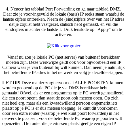
4. Negeer het tabblad Port Forwarding en ga naar tabblad DMZ.
Daar zie je voor-ingevuld de lokale (basis) IP reeks staan waarbij de
laatste cijfers ontbreken. Neem de (eind)cijfers over van het IP adres
dat je zojuist hebt vastgezet, statisch hebt gemaakt, en vul die
eindcijfers in achter de laatste 1. Druk tenslotte op "Apply" om te
activeren.
Vanaf nu zou je lokale PC (met server) van buitenaf bereikbaar
moeten zijn. Deze werkwijze geldt ook voor bijvoorbeeld een IP
Camera waar je van buitenaf bij wilt kunnen. Dan neem je natuurlijk
het betreffende IP adres in het netwerk en volg je dezelfde stappen.
LET OP!
Deze manier zorgt ervoor dat ALLE POORTEN kunnen
worden geopend op de PC die je via DMZ bereikbaar hebt
gemaakt! Ofwel, als er een programma op je PC wordt geinstalleerd
die een poort opent, dan staat de poort ook meteen open. Op zich
niet heel erg, maar als een kwaadwillend persoon ongemerkt iets
plaatst op je PC is er dus meteen toegang. Je kunt dit voorkomen
door een extra router (waarop je wel kunt poort forwarden) in het
netwerk te plaatsen, voor de betreffende PC waarop je poorten wilt
openzetten. De router die je ertussen plaatst geef je een eigen IP