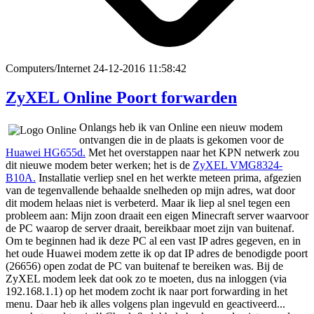
Computers/Internet
24-12-2016 11:58:42
ZyXEL Online Poort forwarden
Onlangs heb ik van Online een nieuw modem
ontvangen die in de plaats is gekomen voor de
Huawei HG655d.
Met het overstappen naar het KPN netwerk zou
dit nieuwe modem beter werken; het is de
ZyXEL VMG8324-
B10A.
Installatie verliep snel en het werkte meteen prima, afgezien
van de tegenvallende behaalde snelheden op mijn adres, wat door
dit modem helaas niet is verbeterd. Maar ik liep al snel tegen een
probleem aan: Mijn zoon draait een eigen Minecraft server waarvoor
de PC waarop de server draait, bereikbaar moet zijn van buitenaf.
Om te beginnen had ik deze PC al een vast IP adres gegeven, en in
het oude Huawei modem zette ik op dat IP adres de benodigde poort
(26656) open zodat de PC van buitenaf te bereiken was. Bij de
ZyXEL modem leek dat ook zo te moeten, dus na inloggen (via
192.168.1.1) op het modem zocht ik naar port forwarding in het
menu. Daar heb ik alles volgens plan ingevuld en geactiveerd...