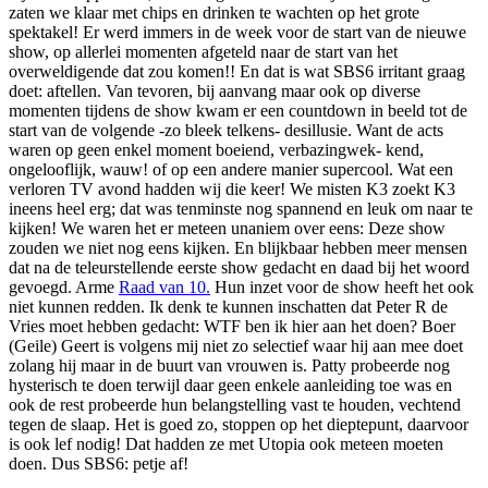
zaten we klaar met chips en drinken te wachten op het grote
spektakel! Er werd immers in de week voor de start van de nieuwe
show, op allerlei momenten afgeteld naar de start van het
overweldigende dat zou komen!! En dat is wat SBS6 irritant graag
doet: aftellen. Van tevoren, bij aanvang maar ook op diverse
momenten tijdens de show kwam er een countdown in beeld tot de
start van de volgende -zo bleek telkens- desillusie. Want de acts
waren op geen enkel moment boeiend, verbazingwek- kend,
ongelooflijk, wauw! of op een andere manier supercool. Wat een
verloren TV avond hadden wij die keer! We misten K3 zoekt K3
ineens heel erg; dat was tenminste nog spannend en leuk om naar te
kijken! We waren het er meteen unaniem over eens: Deze show
zouden we niet nog eens kijken. En blijkbaar hebben meer mensen
dat na de teleurstellende eerste show gedacht en daad bij het woord
gevoegd. Arme
Raad van 10.
Hun inzet voor de show heeft het ook
niet kunnen redden. Ik denk te kunnen inschatten dat Peter R de
Vries moet hebben gedacht: WTF ben ik hier aan het doen? Boer
(Geile) Geert is volgens mij niet zo selectief waar hij aan mee doet
zolang hij maar in de buurt van vrouwen is. Patty probeerde nog
hysterisch te doen terwijl daar geen enkele aanleiding toe was en
ook de rest probeerde hun belangstelling vast te houden, vechtend
tegen de slaap. Het is goed zo, stoppen op het dieptepunt, daarvoor
is ook lef nodig! Dat hadden ze met Utopia ook meteen moeten
doen. Dus SBS6: petje af!