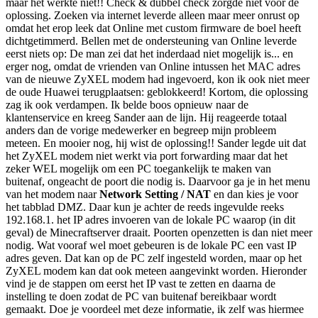
maar het werkte niet!! Check & dubbel check zorgde niet voor de
oplossing. Zoeken via internet leverde alleen maar meer onrust op
omdat het erop leek dat Online met custom firmware de boel heeft
dichtgetimmerd. Bellen met de ondersteuning van Online leverde
eerst niets op: De man zei dat het inderdaad niet mogelijk is... en
erger nog, omdat de vrienden van Online intussen het MAC adres
van de nieuwe ZyXEL modem had ingevoerd, kon ik ook niet meer
de oude Huawei terugplaatsen: geblokkeerd! Kortom, die oplossing
zag ik ook verdampen. Ik belde boos opnieuw naar de
klantenservice en kreeg Sander aan de lijn. Hij reageerde totaal
anders dan de vorige medewerker en begreep mijn probleem
meteen. En mooier nog, hij wist de oplossing!! Sander legde uit dat
het ZyXEL modem niet werkt via port forwarding maar dat het
zeker WEL mogelijk om een PC toegankelijk te maken van
buitenaf, ongeacht de poort die nodig is. Daarvoor ga je in het menu
van het modem naar
Network Setting / NAT
en dan kies je voor
het tabblad DMZ. Daar kun je achter de reeds ingevulde reeks
192.168.1. het IP adres invoeren van de lokale PC waarop (in dit
geval) de Minecraftserver draait. Poorten openzetten is dan niet meer
nodig. Wat vooraf wel moet gebeuren is de lokale PC een vast IP
adres geven. Dat kan op de PC zelf ingesteld worden, maar op het
ZyXEL modem kan dat ook meteen aangevinkt worden. Hieronder
vind je de stappen om eerst het IP vast te zetten en daarna de
instelling te doen zodat de PC van buitenaf bereikbaar wordt
gemaakt. Doe je voordeel met deze informatie, ik zelf was hiermee