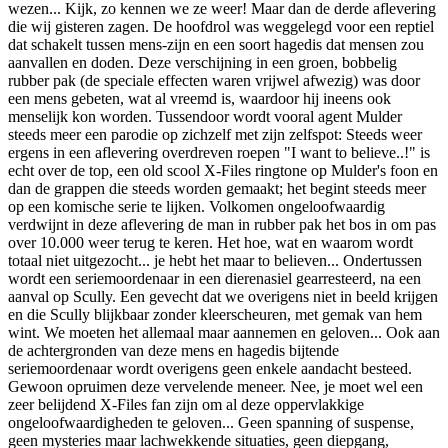
wezen... Kijk, zo kennen we ze weer! Maar dan de derde aflevering
die wij gisteren zagen. De hoofdrol was weggelegd voor een reptiel
dat schakelt tussen mens-zijn en een soort hagedis dat mensen zou
aanvallen en doden. Deze verschijning in een groen, bobbelig
rubber pak (de speciale effecten waren vrijwel afwezig) was door
een mens gebeten, wat al vreemd is, waardoor hij ineens ook
menselijk kon worden. Tussendoor wordt vooral agent Mulder
steeds meer een parodie op zichzelf met zijn zelfspot: Steeds weer
ergens in een aflevering overdreven roepen "I want to believe..!" is
echt over de top, een old scool X-Files ringtone op Mulder's foon en
dan de grappen die steeds worden gemaakt; het begint steeds meer
op een komische serie te lijken. Volkomen ongeloofwaardig
verdwijnt in deze aflevering de man in rubber pak het bos in om pas
over 10.000 weer terug te keren. Het hoe, wat en waarom wordt
totaal niet uitgezocht... je hebt het maar to believen... Ondertussen
wordt een seriemoordenaar in een dierenasiel gearresteerd, na een
aanval op Scully. Een gevecht dat we overigens niet in beeld krijgen
en die Scully blijkbaar zonder kleerscheuren, met gemak van hem
wint. We moeten het allemaal maar aannemen en geloven... Ook aan
de achtergronden van deze mens en hagedis bijtende
seriemoordenaar wordt overigens geen enkele aandacht besteed.
Gewoon opruimen deze vervelende meneer. Nee, je moet wel een
zeer belijdend X-Files fan zijn om al deze oppervlakkige
ongeloofwaardigheden te geloven... Geen spanning of suspense,
geen mysteries maar lachwekkende situaties, geen diepgang,