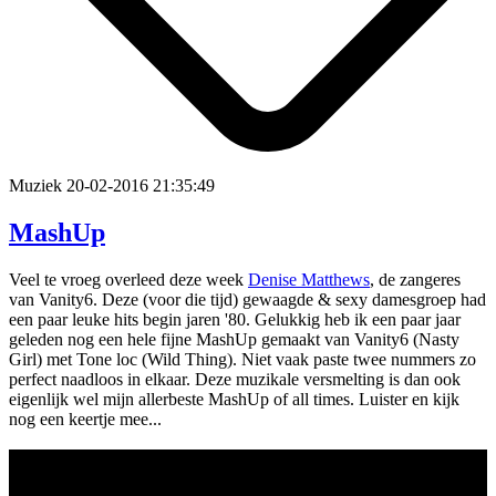
Muziek
20-02-2016 21:35:49
MashUp
Veel te vroeg overleed deze week
Denise Matthews
, de zangeres
van Vanity6. Deze (voor die tijd) gewaagde & sexy damesgroep had
een paar leuke hits begin jaren '80. Gelukkig heb ik een paar jaar
geleden nog een hele fijne MashUp gemaakt van Vanity6 (Nasty
Girl) met Tone loc (Wild Thing). Niet vaak paste twee nummers zo
perfect naadloos in elkaar. Deze muzikale versmelting is dan ook
eigenlijk wel mijn allerbeste MashUp of all times. Luister en kijk
nog een keertje mee...