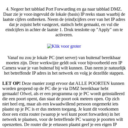
4. Negeer het tabblad Port Forwarding en ga naar tabblad DMZ.
Daar zie je voor-ingevuld de lokale (basis) IP reeks staan waarbij de
laatste cijfers ontbreken. Neem de (eind)cijfers over van het IP adres
dat je zojuist hebt vastgezet, statisch hebt gemaakt, en vul die
eindcijfers in achter de laatste 1. Druk tenslotte op "Apply" om te
activeren.
Vanaf nu zou je lokale PC (met server) van buitenaf bereikbaar
moeten zijn. Deze werkwijze geldt ook voor bijvoorbeeld een IP
Camera waar je van buitenaf bij wilt kunnen. Dan neem je natuurlijk
het betreffende IP adres in het netwerk en volg je dezelfde stappen.
LET OP!
Deze manier zorgt ervoor dat ALLE POORTEN kunnen
worden geopend op de PC die je via DMZ bereikbaar hebt
gemaakt! Ofwel, als er een programma op je PC wordt geinstalleerd
die een poort opent, dan staat de poort ook meteen open. Op zich
niet heel erg, maar als een kwaadwillend persoon ongemerkt iets
plaatst op je PC is er dus meteen toegang. Je kunt dit voorkomen
door een extra router (waarop je wel kunt poort forwarden) in het
netwerk te plaatsen, voor de betreffende PC waarop je poorten wilt
openzetten. De router die je ertussen plaatst geef je een eigen IP