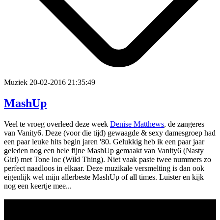
Muziek
20-02-2016 21:35:49
MashUp
Veel te vroeg overleed deze week
Denise Matthews
, de zangeres
van Vanity6. Deze (voor die tijd) gewaagde & sexy damesgroep had
een paar leuke hits begin jaren '80. Gelukkig heb ik een paar jaar
geleden nog een hele fijne MashUp gemaakt van Vanity6 (Nasty
Girl) met Tone loc (Wild Thing). Niet vaak paste twee nummers zo
perfect naadloos in elkaar. Deze muzikale versmelting is dan ook
eigenlijk wel mijn allerbeste MashUp of all times. Luister en kijk
nog een keertje mee...