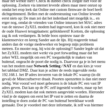
maar het werkte niet!! Check & dubbel check zorgde niet voor de
oplossing. Zoeken via internet leverde alleen maar meer onrust op
omdat het erop leek dat Online met custom firmware de boel heeft
dichtgetimmerd. Bellen met de ondersteuning van Online leverde
eerst niets op: De man zei dat het inderdaad niet mogelijk is... en
erger nog, omdat de vrienden van Online intussen het MAC adres
van de nieuwe ZyXEL modem had ingevoerd, kon ik ook niet meer
de oude Huawei terugplaatsen: geblokkeerd! Kortom, die oplossing
zag ik ook verdampen. Ik belde boos opnieuw naar de
klantenservice en kreeg Sander aan de lijn. Hij reageerde totaal
anders dan de vorige medewerker en begreep mijn probleem
meteen. En mooier nog, hij wist de oplossing!! Sander legde uit dat
het ZyXEL modem niet werkt via port forwarding maar dat het
zeker WEL mogelijk om een PC toegankelijk te maken van
buitenaf, ongeacht de poort die nodig is. Daarvoor ga je in het menu
van het modem naar
Network Setting / NAT
en dan kies je voor
het tabblad DMZ. Daar kun je achter de reeds ingevulde reeks
192.168.1. het IP adres invoeren van de lokale PC waarop (in dit
geval) de Minecraftserver draait. Poorten openzetten is dan niet meer
nodig. Wat vooraf wel moet gebeuren is de lokale PC een vast IP
adres geven. Dat kan op de PC zelf ingesteld worden, maar op het
ZyXEL modem kan dat ook meteen aangevinkt worden. Hieronder
vind je de stappen om eerst het IP vast te zetten en daarna de
instelling te doen zodat de PC van buitenaf bereikbaar wordt
gemaakt. Doe je voordeel met deze informatie, ik zelf was hiermee