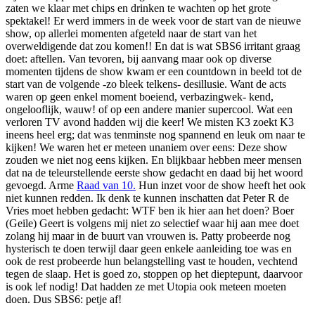
zaten we klaar met chips en drinken te wachten op het grote
spektakel! Er werd immers in de week voor de start van de nieuwe
show, op allerlei momenten afgeteld naar de start van het
overweldigende dat zou komen!! En dat is wat SBS6 irritant graag
doet: aftellen. Van tevoren, bij aanvang maar ook op diverse
momenten tijdens de show kwam er een countdown in beeld tot de
start van de volgende -zo bleek telkens- desillusie. Want de acts
waren op geen enkel moment boeiend, verbazingwek- kend,
ongelooflijk, wauw! of op een andere manier supercool. Wat een
verloren TV avond hadden wij die keer! We misten K3 zoekt K3
ineens heel erg; dat was tenminste nog spannend en leuk om naar te
kijken! We waren het er meteen unaniem over eens: Deze show
zouden we niet nog eens kijken. En blijkbaar hebben meer mensen
dat na de teleurstellende eerste show gedacht en daad bij het woord
gevoegd. Arme
Raad van 10.
Hun inzet voor de show heeft het ook
niet kunnen redden. Ik denk te kunnen inschatten dat Peter R de
Vries moet hebben gedacht: WTF ben ik hier aan het doen? Boer
(Geile) Geert is volgens mij niet zo selectief waar hij aan mee doet
zolang hij maar in de buurt van vrouwen is. Patty probeerde nog
hysterisch te doen terwijl daar geen enkele aanleiding toe was en
ook de rest probeerde hun belangstelling vast te houden, vechtend
tegen de slaap. Het is goed zo, stoppen op het dieptepunt, daarvoor
is ook lef nodig! Dat hadden ze met Utopia ook meteen moeten
doen. Dus SBS6: petje af!