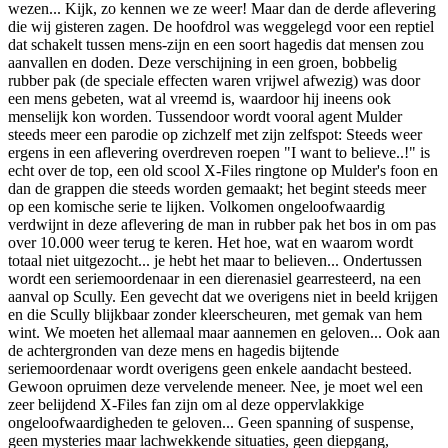
wezen... Kijk, zo kennen we ze weer! Maar dan de derde aflevering
die wij gisteren zagen. De hoofdrol was weggelegd voor een reptiel
dat schakelt tussen mens-zijn en een soort hagedis dat mensen zou
aanvallen en doden. Deze verschijning in een groen, bobbelig
rubber pak (de speciale effecten waren vrijwel afwezig) was door
een mens gebeten, wat al vreemd is, waardoor hij ineens ook
menselijk kon worden. Tussendoor wordt vooral agent Mulder
steeds meer een parodie op zichzelf met zijn zelfspot: Steeds weer
ergens in een aflevering overdreven roepen "I want to believe..!" is
echt over de top, een old scool X-Files ringtone op Mulder's foon en
dan de grappen die steeds worden gemaakt; het begint steeds meer
op een komische serie te lijken. Volkomen ongeloofwaardig
verdwijnt in deze aflevering de man in rubber pak het bos in om pas
over 10.000 weer terug te keren. Het hoe, wat en waarom wordt
totaal niet uitgezocht... je hebt het maar to believen... Ondertussen
wordt een seriemoordenaar in een dierenasiel gearresteerd, na een
aanval op Scully. Een gevecht dat we overigens niet in beeld krijgen
en die Scully blijkbaar zonder kleerscheuren, met gemak van hem
wint. We moeten het allemaal maar aannemen en geloven... Ook aan
de achtergronden van deze mens en hagedis bijtende
seriemoordenaar wordt overigens geen enkele aandacht besteed.
Gewoon opruimen deze vervelende meneer. Nee, je moet wel een
zeer belijdend X-Files fan zijn om al deze oppervlakkige
ongeloofwaardigheden te geloven... Geen spanning of suspense,
geen mysteries maar lachwekkende situaties, geen diepgang,