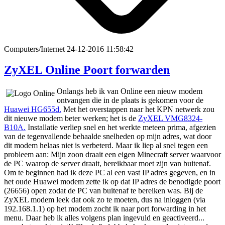
Computers/Internet
24-12-2016 11:58:42
ZyXEL Online Poort forwarden
Onlangs heb ik van Online een nieuw modem
ontvangen die in de plaats is gekomen voor de
Huawei HG655d.
Met het overstappen naar het KPN netwerk zou
dit nieuwe modem beter werken; het is de
ZyXEL VMG8324-
B10A.
Installatie verliep snel en het werkte meteen prima, afgezien
van de tegenvallende behaalde snelheden op mijn adres, wat door
dit modem helaas niet is verbeterd. Maar ik liep al snel tegen een
probleem aan: Mijn zoon draait een eigen Minecraft server waarvoor
de PC waarop de server draait, bereikbaar moet zijn van buitenaf.
Om te beginnen had ik deze PC al een vast IP adres gegeven, en in
het oude Huawei modem zette ik op dat IP adres de benodigde poort
(26656) open zodat de PC van buitenaf te bereiken was. Bij de
ZyXEL modem leek dat ook zo te moeten, dus na inloggen (via
192.168.1.1) op het modem zocht ik naar port forwarding in het
menu. Daar heb ik alles volgens plan ingevuld en geactiveerd...