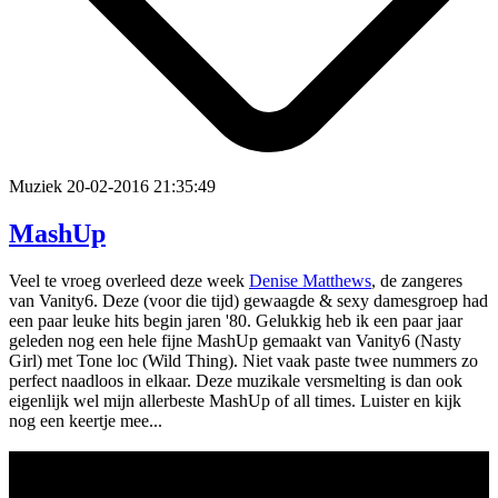
Muziek
20-02-2016 21:35:49
MashUp
Veel te vroeg overleed deze week
Denise Matthews
, de zangeres
van Vanity6. Deze (voor die tijd) gewaagde & sexy damesgroep had
een paar leuke hits begin jaren '80. Gelukkig heb ik een paar jaar
geleden nog een hele fijne MashUp gemaakt van Vanity6 (Nasty
Girl) met Tone loc (Wild Thing). Niet vaak paste twee nummers zo
perfect naadloos in elkaar. Deze muzikale versmelting is dan ook
eigenlijk wel mijn allerbeste MashUp of all times. Luister en kijk
nog een keertje mee...