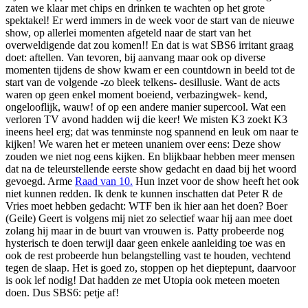
zaten we klaar met chips en drinken te wachten op het grote
spektakel! Er werd immers in de week voor de start van de nieuwe
show, op allerlei momenten afgeteld naar de start van het
overweldigende dat zou komen!! En dat is wat SBS6 irritant graag
doet: aftellen. Van tevoren, bij aanvang maar ook op diverse
momenten tijdens de show kwam er een countdown in beeld tot de
start van de volgende -zo bleek telkens- desillusie. Want de acts
waren op geen enkel moment boeiend, verbazingwek- kend,
ongelooflijk, wauw! of op een andere manier supercool. Wat een
verloren TV avond hadden wij die keer! We misten K3 zoekt K3
ineens heel erg; dat was tenminste nog spannend en leuk om naar te
kijken! We waren het er meteen unaniem over eens: Deze show
zouden we niet nog eens kijken. En blijkbaar hebben meer mensen
dat na de teleurstellende eerste show gedacht en daad bij het woord
gevoegd. Arme
Raad van 10.
Hun inzet voor de show heeft het ook
niet kunnen redden. Ik denk te kunnen inschatten dat Peter R de
Vries moet hebben gedacht: WTF ben ik hier aan het doen? Boer
(Geile) Geert is volgens mij niet zo selectief waar hij aan mee doet
zolang hij maar in de buurt van vrouwen is. Patty probeerde nog
hysterisch te doen terwijl daar geen enkele aanleiding toe was en
ook de rest probeerde hun belangstelling vast te houden, vechtend
tegen de slaap. Het is goed zo, stoppen op het dieptepunt, daarvoor
is ook lef nodig! Dat hadden ze met Utopia ook meteen moeten
doen. Dus SBS6: petje af!