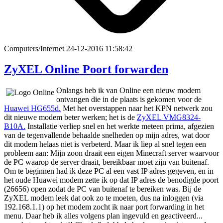
Computers/Internet
24-12-2016 11:58:42
ZyXEL Online Poort forwarden
Onlangs heb ik van Online een nieuw modem
ontvangen die in de plaats is gekomen voor de
Huawei HG655d.
Met het overstappen naar het KPN netwerk zou
dit nieuwe modem beter werken; het is de
ZyXEL VMG8324-
B10A.
Installatie verliep snel en het werkte meteen prima, afgezien
van de tegenvallende behaalde snelheden op mijn adres, wat door
dit modem helaas niet is verbeterd. Maar ik liep al snel tegen een
probleem aan: Mijn zoon draait een eigen Minecraft server waarvoor
de PC waarop de server draait, bereikbaar moet zijn van buitenaf.
Om te beginnen had ik deze PC al een vast IP adres gegeven, en in
het oude Huawei modem zette ik op dat IP adres de benodigde poort
(26656) open zodat de PC van buitenaf te bereiken was. Bij de
ZyXEL modem leek dat ook zo te moeten, dus na inloggen (via
192.168.1.1) op het modem zocht ik naar port forwarding in het
menu. Daar heb ik alles volgens plan ingevuld en geactiveerd...