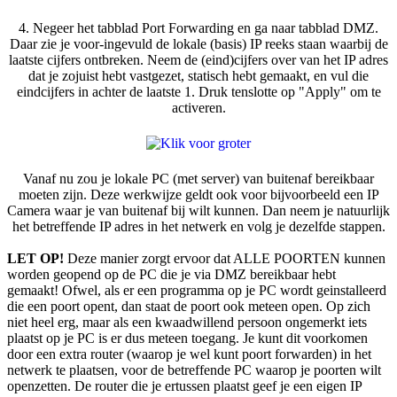
4. Negeer het tabblad Port Forwarding en ga naar tabblad DMZ.
Daar zie je voor-ingevuld de lokale (basis) IP reeks staan waarbij de
laatste cijfers ontbreken. Neem de (eind)cijfers over van het IP adres
dat je zojuist hebt vastgezet, statisch hebt gemaakt, en vul die
eindcijfers in achter de laatste 1. Druk tenslotte op "Apply" om te
activeren.
Vanaf nu zou je lokale PC (met server) van buitenaf bereikbaar
moeten zijn. Deze werkwijze geldt ook voor bijvoorbeeld een IP
Camera waar je van buitenaf bij wilt kunnen. Dan neem je natuurlijk
het betreffende IP adres in het netwerk en volg je dezelfde stappen.
LET OP!
Deze manier zorgt ervoor dat ALLE POORTEN kunnen
worden geopend op de PC die je via DMZ bereikbaar hebt
gemaakt! Ofwel, als er een programma op je PC wordt geinstalleerd
die een poort opent, dan staat de poort ook meteen open. Op zich
niet heel erg, maar als een kwaadwillend persoon ongemerkt iets
plaatst op je PC is er dus meteen toegang. Je kunt dit voorkomen
door een extra router (waarop je wel kunt poort forwarden) in het
netwerk te plaatsen, voor de betreffende PC waarop je poorten wilt
openzetten. De router die je ertussen plaatst geef je een eigen IP