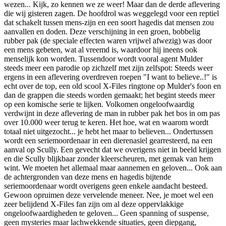
wezen... Kijk, zo kennen we ze weer! Maar dan de derde aflevering
die wij gisteren zagen. De hoofdrol was weggelegd voor een reptiel
dat schakelt tussen mens-zijn en een soort hagedis dat mensen zou
aanvallen en doden. Deze verschijning in een groen, bobbelig
rubber pak (de speciale effecten waren vrijwel afwezig) was door
een mens gebeten, wat al vreemd is, waardoor hij ineens ook
menselijk kon worden. Tussendoor wordt vooral agent Mulder
steeds meer een parodie op zichzelf met zijn zelfspot: Steeds weer
ergens in een aflevering overdreven roepen "I want to believe..!" is
echt over de top, een old scool X-Files ringtone op Mulder's foon en
dan de grappen die steeds worden gemaakt; het begint steeds meer
op een komische serie te lijken. Volkomen ongeloofwaardig
verdwijnt in deze aflevering de man in rubber pak het bos in om pas
over 10.000 weer terug te keren. Het hoe, wat en waarom wordt
totaal niet uitgezocht... je hebt het maar to believen... Ondertussen
wordt een seriemoordenaar in een dierenasiel gearresteerd, na een
aanval op Scully. Een gevecht dat we overigens niet in beeld krijgen
en die Scully blijkbaar zonder kleerscheuren, met gemak van hem
wint. We moeten het allemaal maar aannemen en geloven... Ook aan
de achtergronden van deze mens en hagedis bijtende
seriemoordenaar wordt overigens geen enkele aandacht besteed.
Gewoon opruimen deze vervelende meneer. Nee, je moet wel een
zeer belijdend X-Files fan zijn om al deze oppervlakkige
ongeloofwaardigheden te geloven... Geen spanning of suspense,
geen mysteries maar lachwekkende situaties, geen diepgang,