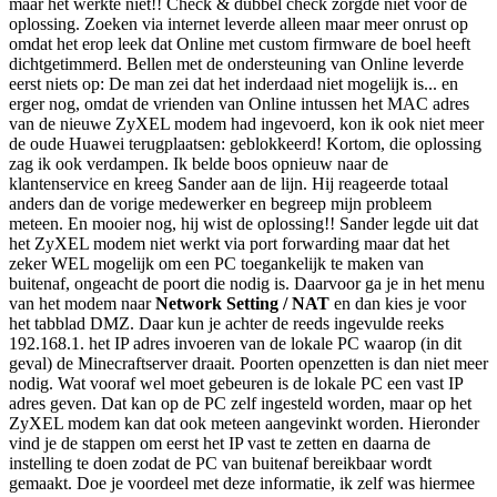
maar het werkte niet!! Check & dubbel check zorgde niet voor de
oplossing. Zoeken via internet leverde alleen maar meer onrust op
omdat het erop leek dat Online met custom firmware de boel heeft
dichtgetimmerd. Bellen met de ondersteuning van Online leverde
eerst niets op: De man zei dat het inderdaad niet mogelijk is... en
erger nog, omdat de vrienden van Online intussen het MAC adres
van de nieuwe ZyXEL modem had ingevoerd, kon ik ook niet meer
de oude Huawei terugplaatsen: geblokkeerd! Kortom, die oplossing
zag ik ook verdampen. Ik belde boos opnieuw naar de
klantenservice en kreeg Sander aan de lijn. Hij reageerde totaal
anders dan de vorige medewerker en begreep mijn probleem
meteen. En mooier nog, hij wist de oplossing!! Sander legde uit dat
het ZyXEL modem niet werkt via port forwarding maar dat het
zeker WEL mogelijk om een PC toegankelijk te maken van
buitenaf, ongeacht de poort die nodig is. Daarvoor ga je in het menu
van het modem naar
Network Setting / NAT
en dan kies je voor
het tabblad DMZ. Daar kun je achter de reeds ingevulde reeks
192.168.1. het IP adres invoeren van de lokale PC waarop (in dit
geval) de Minecraftserver draait. Poorten openzetten is dan niet meer
nodig. Wat vooraf wel moet gebeuren is de lokale PC een vast IP
adres geven. Dat kan op de PC zelf ingesteld worden, maar op het
ZyXEL modem kan dat ook meteen aangevinkt worden. Hieronder
vind je de stappen om eerst het IP vast te zetten en daarna de
instelling te doen zodat de PC van buitenaf bereikbaar wordt
gemaakt. Doe je voordeel met deze informatie, ik zelf was hiermee