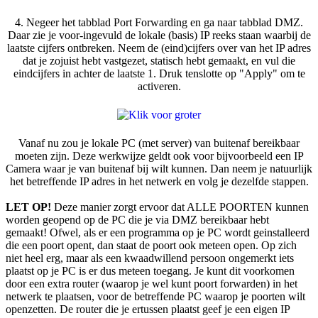
4. Negeer het tabblad Port Forwarding en ga naar tabblad DMZ.
Daar zie je voor-ingevuld de lokale (basis) IP reeks staan waarbij de
laatste cijfers ontbreken. Neem de (eind)cijfers over van het IP adres
dat je zojuist hebt vastgezet, statisch hebt gemaakt, en vul die
eindcijfers in achter de laatste 1. Druk tenslotte op "Apply" om te
activeren.
Vanaf nu zou je lokale PC (met server) van buitenaf bereikbaar
moeten zijn. Deze werkwijze geldt ook voor bijvoorbeeld een IP
Camera waar je van buitenaf bij wilt kunnen. Dan neem je natuurlijk
het betreffende IP adres in het netwerk en volg je dezelfde stappen.
LET OP!
Deze manier zorgt ervoor dat ALLE POORTEN kunnen
worden geopend op de PC die je via DMZ bereikbaar hebt
gemaakt! Ofwel, als er een programma op je PC wordt geinstalleerd
die een poort opent, dan staat de poort ook meteen open. Op zich
niet heel erg, maar als een kwaadwillend persoon ongemerkt iets
plaatst op je PC is er dus meteen toegang. Je kunt dit voorkomen
door een extra router (waarop je wel kunt poort forwarden) in het
netwerk te plaatsen, voor de betreffende PC waarop je poorten wilt
openzetten. De router die je ertussen plaatst geef je een eigen IP