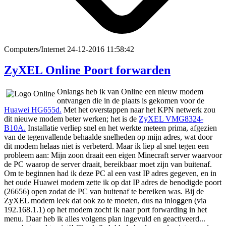
Computers/Internet
24-12-2016 11:58:42
ZyXEL Online Poort forwarden
Onlangs heb ik van Online een nieuw modem
ontvangen die in de plaats is gekomen voor de
Huawei HG655d.
Met het overstappen naar het KPN netwerk zou
dit nieuwe modem beter werken; het is de
ZyXEL VMG8324-
B10A.
Installatie verliep snel en het werkte meteen prima, afgezien
van de tegenvallende behaalde snelheden op mijn adres, wat door
dit modem helaas niet is verbeterd. Maar ik liep al snel tegen een
probleem aan: Mijn zoon draait een eigen Minecraft server waarvoor
de PC waarop de server draait, bereikbaar moet zijn van buitenaf.
Om te beginnen had ik deze PC al een vast IP adres gegeven, en in
het oude Huawei modem zette ik op dat IP adres de benodigde poort
(26656) open zodat de PC van buitenaf te bereiken was. Bij de
ZyXEL modem leek dat ook zo te moeten, dus na inloggen (via
192.168.1.1) op het modem zocht ik naar port forwarding in het
menu. Daar heb ik alles volgens plan ingevuld en geactiveerd...