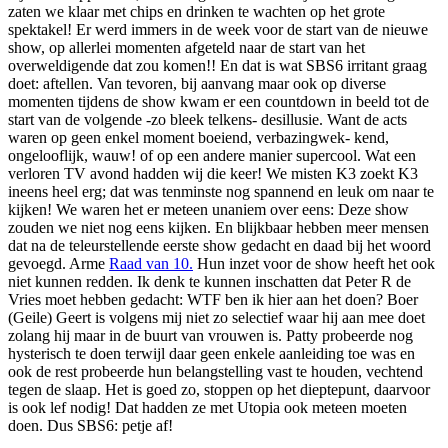
zaten we klaar met chips en drinken te wachten op het grote
spektakel! Er werd immers in de week voor de start van de nieuwe
show, op allerlei momenten afgeteld naar de start van het
overweldigende dat zou komen!! En dat is wat SBS6 irritant graag
doet: aftellen. Van tevoren, bij aanvang maar ook op diverse
momenten tijdens de show kwam er een countdown in beeld tot de
start van de volgende -zo bleek telkens- desillusie. Want de acts
waren op geen enkel moment boeiend, verbazingwek- kend,
ongelooflijk, wauw! of op een andere manier supercool. Wat een
verloren TV avond hadden wij die keer! We misten K3 zoekt K3
ineens heel erg; dat was tenminste nog spannend en leuk om naar te
kijken! We waren het er meteen unaniem over eens: Deze show
zouden we niet nog eens kijken. En blijkbaar hebben meer mensen
dat na de teleurstellende eerste show gedacht en daad bij het woord
gevoegd. Arme
Raad van 10.
Hun inzet voor de show heeft het ook
niet kunnen redden. Ik denk te kunnen inschatten dat Peter R de
Vries moet hebben gedacht: WTF ben ik hier aan het doen? Boer
(Geile) Geert is volgens mij niet zo selectief waar hij aan mee doet
zolang hij maar in de buurt van vrouwen is. Patty probeerde nog
hysterisch te doen terwijl daar geen enkele aanleiding toe was en
ook de rest probeerde hun belangstelling vast te houden, vechtend
tegen de slaap. Het is goed zo, stoppen op het dieptepunt, daarvoor
is ook lef nodig! Dat hadden ze met Utopia ook meteen moeten
doen. Dus SBS6: petje af!