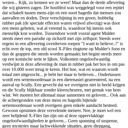
wezen... Kijk, zo kennen we ze weer! Maar dan de derde aflevering
die wij gisteren zagen. De hoofdrol was weggelegd voor een reptiel
dat schakelt tussen mens-zijn en een soort hagedis dat mensen zou
aanvallen en doden. Deze verschijning in een groen, bobbelig
rubber pak (de speciale effecten waren vrijwel afwezig) was door
een mens gebeten, wat al vreemd is, waardoor hij ineens ook
menselijk kon worden. Tussendoor wordt vooral agent Mulder
steeds meer een parodie op zichzelf met zijn zelfspot: Steeds weer
ergens in een aflevering overdreven roepen "I want to believe..!" is
echt over de top, een old scool X-Files ringtone op Mulder's foon en
dan de grappen die steeds worden gemaakt; het begint steeds meer
op een komische serie te lijken. Volkomen ongeloofwaardig
verdwijnt in deze aflevering de man in rubber pak het bos in om pas
over 10.000 weer terug te keren. Het hoe, wat en waarom wordt
totaal niet uitgezocht... je hebt het maar to believen... Ondertussen
wordt een seriemoordenaar in een dierenasiel gearresteerd, na een
aanval op Scully. Een gevecht dat we overigens niet in beeld krijgen
en die Scully blijkbaar zonder kleerscheuren, met gemak van hem
wint. We moeten het allemaal maar aannemen en geloven... Ook aan
de achtergronden van deze mens en hagedis bijtende
seriemoordenaar wordt overigens geen enkele aandacht besteed.
Gewoon opruimen deze vervelende meneer. Nee, je moet wel een
zeer belijdend X-Files fan zijn om al deze oppervlakkige
ongeloofwaardigheden te geloven... Geen spanning of suspense,
geen mysteries maar lachwekkende situaties, geen diepgang,