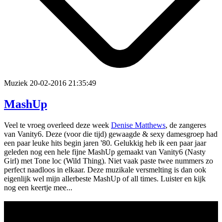
Muziek
20-02-2016 21:35:49
MashUp
Veel te vroeg overleed deze week
Denise Matthews
, de zangeres
van Vanity6. Deze (voor die tijd) gewaagde & sexy damesgroep had
een paar leuke hits begin jaren '80. Gelukkig heb ik een paar jaar
geleden nog een hele fijne MashUp gemaakt van Vanity6 (Nasty
Girl) met Tone loc (Wild Thing). Niet vaak paste twee nummers zo
perfect naadloos in elkaar. Deze muzikale versmelting is dan ook
eigenlijk wel mijn allerbeste MashUp of all times. Luister en kijk
nog een keertje mee...