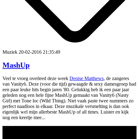
Muziek
20-02-2016 21:35:49
MashUp
Veel te vroeg overleed deze week
Denise Matthews
, de zangeres
van Vanity6. Deze (voor die tijd) gewaagde & sexy damesgroep had
een paar leuke hits begin jaren '80. Gelukkig heb ik een paar jaar
geleden nog een hele fijne MashUp gemaakt van Vanity6 (Nasty
Girl) met Tone loc (Wild Thing). Niet vaak paste twee nummers zo
perfect naadloos in elkaar. Deze muzikale versmelting is dan ook
eigenlijk wel mijn allerbeste MashUp of all times. Luister en kijk
nog een keertje mee...