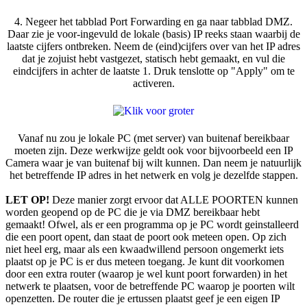
4. Negeer het tabblad Port Forwarding en ga naar tabblad DMZ.
Daar zie je voor-ingevuld de lokale (basis) IP reeks staan waarbij de
laatste cijfers ontbreken. Neem de (eind)cijfers over van het IP adres
dat je zojuist hebt vastgezet, statisch hebt gemaakt, en vul die
eindcijfers in achter de laatste 1. Druk tenslotte op "Apply" om te
activeren.
Vanaf nu zou je lokale PC (met server) van buitenaf bereikbaar
moeten zijn. Deze werkwijze geldt ook voor bijvoorbeeld een IP
Camera waar je van buitenaf bij wilt kunnen. Dan neem je natuurlijk
het betreffende IP adres in het netwerk en volg je dezelfde stappen.
LET OP!
Deze manier zorgt ervoor dat ALLE POORTEN kunnen
worden geopend op de PC die je via DMZ bereikbaar hebt
gemaakt! Ofwel, als er een programma op je PC wordt geinstalleerd
die een poort opent, dan staat de poort ook meteen open. Op zich
niet heel erg, maar als een kwaadwillend persoon ongemerkt iets
plaatst op je PC is er dus meteen toegang. Je kunt dit voorkomen
door een extra router (waarop je wel kunt poort forwarden) in het
netwerk te plaatsen, voor de betreffende PC waarop je poorten wilt
openzetten. De router die je ertussen plaatst geef je een eigen IP