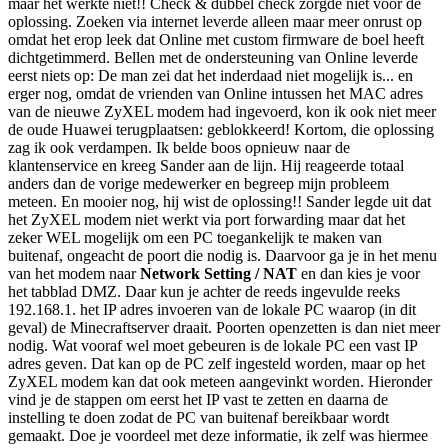
maar het werkte niet!! Check & dubbel check zorgde niet voor de
oplossing. Zoeken via internet leverde alleen maar meer onrust op
omdat het erop leek dat Online met custom firmware de boel heeft
dichtgetimmerd. Bellen met de ondersteuning van Online leverde
eerst niets op: De man zei dat het inderdaad niet mogelijk is... en
erger nog, omdat de vrienden van Online intussen het MAC adres
van de nieuwe ZyXEL modem had ingevoerd, kon ik ook niet meer
de oude Huawei terugplaatsen: geblokkeerd! Kortom, die oplossing
zag ik ook verdampen. Ik belde boos opnieuw naar de
klantenservice en kreeg Sander aan de lijn. Hij reageerde totaal
anders dan de vorige medewerker en begreep mijn probleem
meteen. En mooier nog, hij wist de oplossing!! Sander legde uit dat
het ZyXEL modem niet werkt via port forwarding maar dat het
zeker WEL mogelijk om een PC toegankelijk te maken van
buitenaf, ongeacht de poort die nodig is. Daarvoor ga je in het menu
van het modem naar
Network Setting / NAT
en dan kies je voor
het tabblad DMZ. Daar kun je achter de reeds ingevulde reeks
192.168.1. het IP adres invoeren van de lokale PC waarop (in dit
geval) de Minecraftserver draait. Poorten openzetten is dan niet meer
nodig. Wat vooraf wel moet gebeuren is de lokale PC een vast IP
adres geven. Dat kan op de PC zelf ingesteld worden, maar op het
ZyXEL modem kan dat ook meteen aangevinkt worden. Hieronder
vind je de stappen om eerst het IP vast te zetten en daarna de
instelling te doen zodat de PC van buitenaf bereikbaar wordt
gemaakt. Doe je voordeel met deze informatie, ik zelf was hiermee