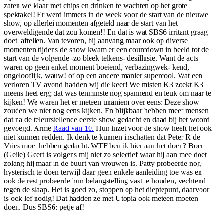
zaten we klaar met chips en drinken te wachten op het grote
spektakel! Er werd immers in de week voor de start van de nieuwe
show, op allerlei momenten afgeteld naar de start van het
overweldigende dat zou komen!! En dat is wat SBS6 irritant graag
doet: aftellen. Van tevoren, bij aanvang maar ook op diverse
momenten tijdens de show kwam er een countdown in beeld tot de
start van de volgende -zo bleek telkens- desillusie. Want de acts
waren op geen enkel moment boeiend, verbazingwek- kend,
ongelooflijk, wauw! of op een andere manier supercool. Wat een
verloren TV avond hadden wij die keer! We misten K3 zoekt K3
ineens heel erg; dat was tenminste nog spannend en leuk om naar te
kijken! We waren het er meteen unaniem over eens: Deze show
zouden we niet nog eens kijken. En blijkbaar hebben meer mensen
dat na de teleurstellende eerste show gedacht en daad bij het woord
gevoegd. Arme
Raad van 10.
Hun inzet voor de show heeft het ook
niet kunnen redden. Ik denk te kunnen inschatten dat Peter R de
Vries moet hebben gedacht: WTF ben ik hier aan het doen? Boer
(Geile) Geert is volgens mij niet zo selectief waar hij aan mee doet
zolang hij maar in de buurt van vrouwen is. Patty probeerde nog
hysterisch te doen terwijl daar geen enkele aanleiding toe was en
ook de rest probeerde hun belangstelling vast te houden, vechtend
tegen de slaap. Het is goed zo, stoppen op het dieptepunt, daarvoor
is ook lef nodig! Dat hadden ze met Utopia ook meteen moeten
doen. Dus SBS6: petje af!