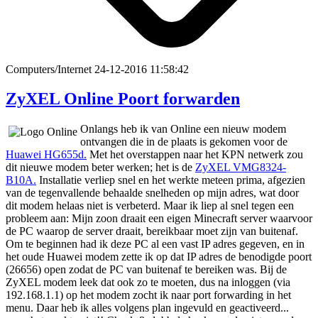
Computers/Internet
24-12-2016 11:58:42
ZyXEL Online Poort forwarden
Onlangs heb ik van Online een nieuw modem
ontvangen die in de plaats is gekomen voor de
Huawei HG655d.
Met het overstappen naar het KPN netwerk zou
dit nieuwe modem beter werken; het is de
ZyXEL VMG8324-
B10A.
Installatie verliep snel en het werkte meteen prima, afgezien
van de tegenvallende behaalde snelheden op mijn adres, wat door
dit modem helaas niet is verbeterd. Maar ik liep al snel tegen een
probleem aan: Mijn zoon draait een eigen Minecraft server waarvoor
de PC waarop de server draait, bereikbaar moet zijn van buitenaf.
Om te beginnen had ik deze PC al een vast IP adres gegeven, en in
het oude Huawei modem zette ik op dat IP adres de benodigde poort
(26656) open zodat de PC van buitenaf te bereiken was. Bij de
ZyXEL modem leek dat ook zo te moeten, dus na inloggen (via
192.168.1.1) op het modem zocht ik naar port forwarding in het
menu. Daar heb ik alles volgens plan ingevuld en geactiveerd...