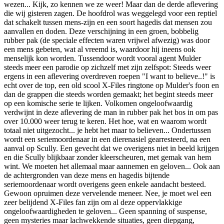
wezen... Kijk, zo kennen we ze weer! Maar dan de derde aflevering
die wij gisteren zagen. De hoofdrol was weggelegd voor een reptiel
dat schakelt tussen mens-zijn en een soort hagedis dat mensen zou
aanvallen en doden. Deze verschijning in een groen, bobbelig
rubber pak (de speciale effecten waren vrijwel afwezig) was door
een mens gebeten, wat al vreemd is, waardoor hij ineens ook
menselijk kon worden. Tussendoor wordt vooral agent Mulder
steeds meer een parodie op zichzelf met zijn zelfspot: Steeds weer
ergens in een aflevering overdreven roepen "I want to believe..!" is
echt over de top, een old scool X-Files ringtone op Mulder's foon en
dan de grappen die steeds worden gemaakt; het begint steeds meer
op een komische serie te lijken. Volkomen ongeloofwaardig
verdwijnt in deze aflevering de man in rubber pak het bos in om pas
over 10.000 weer terug te keren. Het hoe, wat en waarom wordt
totaal niet uitgezocht... je hebt het maar to believen... Ondertussen
wordt een seriemoordenaar in een dierenasiel gearresteerd, na een
aanval op Scully. Een gevecht dat we overigens niet in beeld krijgen
en die Scully blijkbaar zonder kleerscheuren, met gemak van hem
wint. We moeten het allemaal maar aannemen en geloven... Ook aan
de achtergronden van deze mens en hagedis bijtende
seriemoordenaar wordt overigens geen enkele aandacht besteed.
Gewoon opruimen deze vervelende meneer. Nee, je moet wel een
zeer belijdend X-Files fan zijn om al deze oppervlakkige
ongeloofwaardigheden te geloven... Geen spanning of suspense,
geen mysteries maar lachwekkende situaties, geen diepgang,