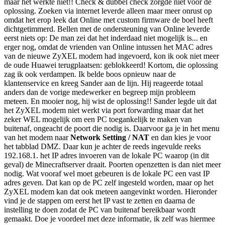
maar het werkte niet!! Check & dubbel check zorgde niet voor de
oplossing. Zoeken via internet leverde alleen maar meer onrust op
omdat het erop leek dat Online met custom firmware de boel heeft
dichtgetimmerd. Bellen met de ondersteuning van Online leverde
eerst niets op: De man zei dat het inderdaad niet mogelijk is... en
erger nog, omdat de vrienden van Online intussen het MAC adres
van de nieuwe ZyXEL modem had ingevoerd, kon ik ook niet meer
de oude Huawei terugplaatsen: geblokkeerd! Kortom, die oplossing
zag ik ook verdampen. Ik belde boos opnieuw naar de
klantenservice en kreeg Sander aan de lijn. Hij reageerde totaal
anders dan de vorige medewerker en begreep mijn probleem
meteen. En mooier nog, hij wist de oplossing!! Sander legde uit dat
het ZyXEL modem niet werkt via port forwarding maar dat het
zeker WEL mogelijk om een PC toegankelijk te maken van
buitenaf, ongeacht de poort die nodig is. Daarvoor ga je in het menu
van het modem naar
Network Setting / NAT
en dan kies je voor
het tabblad DMZ. Daar kun je achter de reeds ingevulde reeks
192.168.1. het IP adres invoeren van de lokale PC waarop (in dit
geval) de Minecraftserver draait. Poorten openzetten is dan niet meer
nodig. Wat vooraf wel moet gebeuren is de lokale PC een vast IP
adres geven. Dat kan op de PC zelf ingesteld worden, maar op het
ZyXEL modem kan dat ook meteen aangevinkt worden. Hieronder
vind je de stappen om eerst het IP vast te zetten en daarna de
instelling te doen zodat de PC van buitenaf bereikbaar wordt
gemaakt. Doe je voordeel met deze informatie, ik zelf was hiermee