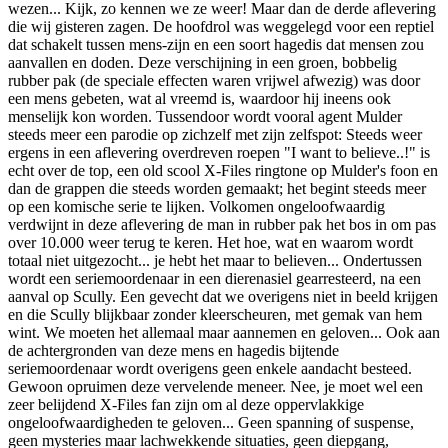
wezen... Kijk, zo kennen we ze weer! Maar dan de derde aflevering
die wij gisteren zagen. De hoofdrol was weggelegd voor een reptiel
dat schakelt tussen mens-zijn en een soort hagedis dat mensen zou
aanvallen en doden. Deze verschijning in een groen, bobbelig
rubber pak (de speciale effecten waren vrijwel afwezig) was door
een mens gebeten, wat al vreemd is, waardoor hij ineens ook
menselijk kon worden. Tussendoor wordt vooral agent Mulder
steeds meer een parodie op zichzelf met zijn zelfspot: Steeds weer
ergens in een aflevering overdreven roepen "I want to believe..!" is
echt over de top, een old scool X-Files ringtone op Mulder's foon en
dan de grappen die steeds worden gemaakt; het begint steeds meer
op een komische serie te lijken. Volkomen ongeloofwaardig
verdwijnt in deze aflevering de man in rubber pak het bos in om pas
over 10.000 weer terug te keren. Het hoe, wat en waarom wordt
totaal niet uitgezocht... je hebt het maar to believen... Ondertussen
wordt een seriemoordenaar in een dierenasiel gearresteerd, na een
aanval op Scully. Een gevecht dat we overigens niet in beeld krijgen
en die Scully blijkbaar zonder kleerscheuren, met gemak van hem
wint. We moeten het allemaal maar aannemen en geloven... Ook aan
de achtergronden van deze mens en hagedis bijtende
seriemoordenaar wordt overigens geen enkele aandacht besteed.
Gewoon opruimen deze vervelende meneer. Nee, je moet wel een
zeer belijdend X-Files fan zijn om al deze oppervlakkige
ongeloofwaardigheden te geloven... Geen spanning of suspense,
geen mysteries maar lachwekkende situaties, geen diepgang,