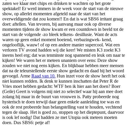
zaten we klaar met chips en drinken te wachten op het grote
spektakel! Er werd immers in de week voor de start van de nieuwe
show, op allerlei momenten afgeteld naar de start van het
overweldigende dat zou komen!! En dat is wat SBS6 irritant graag
doet: aftellen. Van tevoren, bij aanvang maar ook op diverse
momenten tijdens de show kwam er een countdown in beeld tot de
start van de volgende -zo bleek telkens- desillusie. Want de acts
waren op geen enkel moment boeiend, verbazingwek- kend,
ongelooflijk, wauw! of op een andere manier supercool. Wat een
verloren TV avond hadden wij die keer! We misten K3 zoekt K3
ineens heel erg; dat was tenminste nog spannend en leuk om naar te
kijken! We waren het er meteen unaniem over eens: Deze show
zouden we niet nog eens kijken. En blijkbaar hebben meer mensen
dat na de teleurstellende eerste show gedacht en daad bij het woord
gevoegd. Arme
Raad van 10.
Hun inzet voor de show heeft het ook
niet kunnen redden. Ik denk te kunnen inschatten dat Peter R de
Vries moet hebben gedacht: WTF ben ik hier aan het doen? Boer
(Geile) Geert is volgens mij niet zo selectief waar hij aan mee doet
zolang hij maar in de buurt van vrouwen is. Patty probeerde nog
hysterisch te doen terwijl daar geen enkele aanleiding toe was en
ook de rest probeerde hun belangstelling vast te houden, vechtend
tegen de slaap. Het is goed zo, stoppen op het dieptepunt, daarvoor
is ook lef nodig! Dat hadden ze met Utopia ook meteen moeten
doen. Dus SBS6: petje af!