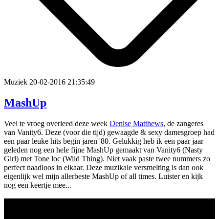
Muziek
20-02-2016 21:35:49
MashUp
Veel te vroeg overleed deze week
Denise Matthews
, de zangeres
van Vanity6. Deze (voor die tijd) gewaagde & sexy damesgroep had
een paar leuke hits begin jaren '80. Gelukkig heb ik een paar jaar
geleden nog een hele fijne MashUp gemaakt van Vanity6 (Nasty
Girl) met Tone loc (Wild Thing). Niet vaak paste twee nummers zo
perfect naadloos in elkaar. Deze muzikale versmelting is dan ook
eigenlijk wel mijn allerbeste MashUp of all times. Luister en kijk
nog een keertje mee...