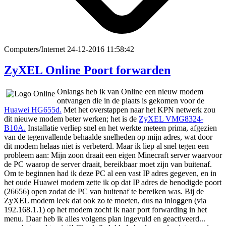
Computers/Internet
24-12-2016 11:58:42
ZyXEL Online Poort forwarden
Onlangs heb ik van Online een nieuw modem
ontvangen die in de plaats is gekomen voor de
Huawei HG655d.
Met het overstappen naar het KPN netwerk zou
dit nieuwe modem beter werken; het is de
ZyXEL VMG8324-
B10A.
Installatie verliep snel en het werkte meteen prima, afgezien
van de tegenvallende behaalde snelheden op mijn adres, wat door
dit modem helaas niet is verbeterd. Maar ik liep al snel tegen een
probleem aan: Mijn zoon draait een eigen Minecraft server waarvoor
de PC waarop de server draait, bereikbaar moet zijn van buitenaf.
Om te beginnen had ik deze PC al een vast IP adres gegeven, en in
het oude Huawei modem zette ik op dat IP adres de benodigde poort
(26656) open zodat de PC van buitenaf te bereiken was. Bij de
ZyXEL modem leek dat ook zo te moeten, dus na inloggen (via
192.168.1.1) op het modem zocht ik naar port forwarding in het
menu. Daar heb ik alles volgens plan ingevuld en geactiveerd...