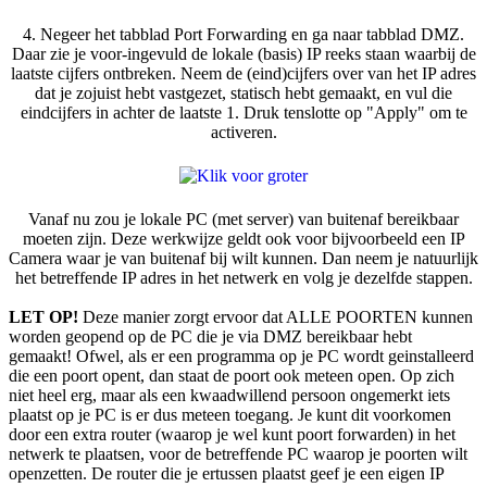
4. Negeer het tabblad Port Forwarding en ga naar tabblad DMZ.
Daar zie je voor-ingevuld de lokale (basis) IP reeks staan waarbij de
laatste cijfers ontbreken. Neem de (eind)cijfers over van het IP adres
dat je zojuist hebt vastgezet, statisch hebt gemaakt, en vul die
eindcijfers in achter de laatste 1. Druk tenslotte op "Apply" om te
activeren.
Vanaf nu zou je lokale PC (met server) van buitenaf bereikbaar
moeten zijn. Deze werkwijze geldt ook voor bijvoorbeeld een IP
Camera waar je van buitenaf bij wilt kunnen. Dan neem je natuurlijk
het betreffende IP adres in het netwerk en volg je dezelfde stappen.
LET OP!
Deze manier zorgt ervoor dat ALLE POORTEN kunnen
worden geopend op de PC die je via DMZ bereikbaar hebt
gemaakt! Ofwel, als er een programma op je PC wordt geinstalleerd
die een poort opent, dan staat de poort ook meteen open. Op zich
niet heel erg, maar als een kwaadwillend persoon ongemerkt iets
plaatst op je PC is er dus meteen toegang. Je kunt dit voorkomen
door een extra router (waarop je wel kunt poort forwarden) in het
netwerk te plaatsen, voor de betreffende PC waarop je poorten wilt
openzetten. De router die je ertussen plaatst geef je een eigen IP