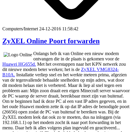
Computers/Internet
24-12-2016 11:58:42
ZyXEL Online Poort forwarden
Onlangs heb ik van Online een nieuw modem
ontvangen die in de plaats is gekomen voor de
Huawei HG655d.
Met het overstappen naar het KPN netwerk zou
dit nieuwe modem beter werken; het is de
ZyXEL VMG8324-
B10A.
Installatie verliep snel en het werkte meteen prima, afgezien
van de tegenvallende behaalde snelheden op mijn adres, wat door
dit modem helaas niet is verbeterd. Maar ik liep al snel tegen een
probleem aan: Mijn zoon draait een eigen Minecraft server waarvoor
de PC waarop de server draait, bereikbaar moet zijn van buitenaf.
Om te beginnen had ik deze PC al een vast IP adres gegeven, en in
het oude Huawei modem zette ik op dat IP adres de benodigde poort
(26656) open zodat de PC van buitenaf te bereiken was. Bij de
ZyXEL modem leek dat ook zo te moeten, dus na inloggen (via
192.168.1.1) op het modem zocht ik naar port forwarding in het
menu. Daar heb ik alles volgens plan ingevuld en geactiveerd...