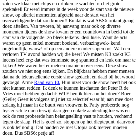
zaten we klaar met chips en drinken te wachten op het grote
spektakel! Er werd immers in de week voor de start van de nieuwe
show, op allerlei momenten afgeteld naar de start van het
overweldigende dat zou komen!! En dat is wat SBS6 irritant graag
doet: aftellen. Van tevoren, bij aanvang maar ook op diverse
momenten tijdens de show kwam er een countdown in beeld tot de
start van de volgende -zo bleek telkens- desillusie. Want de acts
waren op geen enkel moment boeiend, verbazingwek- kend,
ongelooflijk, wauw! of op een andere manier supercool. Wat een
verloren TV avond hadden wij die keer! We misten K3 zoekt K3
ineens heel erg; dat was tenminste nog spannend en leuk om naar te
kijken! We waren het er meteen unaniem over eens: Deze show
zouden we niet nog eens kijken. En blijkbaar hebben meer mensen
dat na de teleurstellende eerste show gedacht en daad bij het woord
gevoegd. Arme
Raad van 10.
Hun inzet voor de show heeft het ook
niet kunnen redden. Ik denk te kunnen inschatten dat Peter R de
Vries moet hebben gedacht: WTF ben ik hier aan het doen? Boer
(Geile) Geert is volgens mij niet zo selectief waar hij aan mee doet
zolang hij maar in de buurt van vrouwen is. Patty probeerde nog
hysterisch te doen terwijl daar geen enkele aanleiding toe was en
ook de rest probeerde hun belangstelling vast te houden, vechtend
tegen de slaap. Het is goed zo, stoppen op het dieptepunt, daarvoor
is ook lef nodig! Dat hadden ze met Utopia ook meteen moeten
doen. Dus SBS6: petje af!