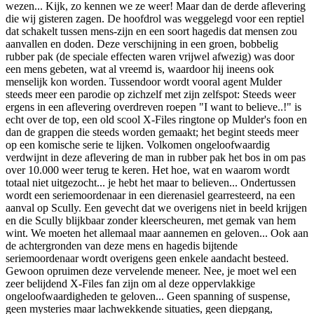
wezen... Kijk, zo kennen we ze weer! Maar dan de derde aflevering
die wij gisteren zagen. De hoofdrol was weggelegd voor een reptiel
dat schakelt tussen mens-zijn en een soort hagedis dat mensen zou
aanvallen en doden. Deze verschijning in een groen, bobbelig
rubber pak (de speciale effecten waren vrijwel afwezig) was door
een mens gebeten, wat al vreemd is, waardoor hij ineens ook
menselijk kon worden. Tussendoor wordt vooral agent Mulder
steeds meer een parodie op zichzelf met zijn zelfspot: Steeds weer
ergens in een aflevering overdreven roepen "I want to believe..!" is
echt over de top, een old scool X-Files ringtone op Mulder's foon en
dan de grappen die steeds worden gemaakt; het begint steeds meer
op een komische serie te lijken. Volkomen ongeloofwaardig
verdwijnt in deze aflevering de man in rubber pak het bos in om pas
over 10.000 weer terug te keren. Het hoe, wat en waarom wordt
totaal niet uitgezocht... je hebt het maar to believen... Ondertussen
wordt een seriemoordenaar in een dierenasiel gearresteerd, na een
aanval op Scully. Een gevecht dat we overigens niet in beeld krijgen
en die Scully blijkbaar zonder kleerscheuren, met gemak van hem
wint. We moeten het allemaal maar aannemen en geloven... Ook aan
de achtergronden van deze mens en hagedis bijtende
seriemoordenaar wordt overigens geen enkele aandacht besteed.
Gewoon opruimen deze vervelende meneer. Nee, je moet wel een
zeer belijdend X-Files fan zijn om al deze oppervlakkige
ongeloofwaardigheden te geloven... Geen spanning of suspense,
geen mysteries maar lachwekkende situaties, geen diepgang,