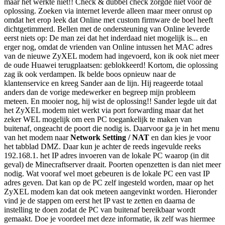
maar het werkte niet!! Check & dubbel check zorgde niet voor de
oplossing. Zoeken via internet leverde alleen maar meer onrust op
omdat het erop leek dat Online met custom firmware de boel heeft
dichtgetimmerd. Bellen met de ondersteuning van Online leverde
eerst niets op: De man zei dat het inderdaad niet mogelijk is... en
erger nog, omdat de vrienden van Online intussen het MAC adres
van de nieuwe ZyXEL modem had ingevoerd, kon ik ook niet meer
de oude Huawei terugplaatsen: geblokkeerd! Kortom, die oplossing
zag ik ook verdampen. Ik belde boos opnieuw naar de
klantenservice en kreeg Sander aan de lijn. Hij reageerde totaal
anders dan de vorige medewerker en begreep mijn probleem
meteen. En mooier nog, hij wist de oplossing!! Sander legde uit dat
het ZyXEL modem niet werkt via port forwarding maar dat het
zeker WEL mogelijk om een PC toegankelijk te maken van
buitenaf, ongeacht de poort die nodig is. Daarvoor ga je in het menu
van het modem naar
Network Setting / NAT
en dan kies je voor
het tabblad DMZ. Daar kun je achter de reeds ingevulde reeks
192.168.1. het IP adres invoeren van de lokale PC waarop (in dit
geval) de Minecraftserver draait. Poorten openzetten is dan niet meer
nodig. Wat vooraf wel moet gebeuren is de lokale PC een vast IP
adres geven. Dat kan op de PC zelf ingesteld worden, maar op het
ZyXEL modem kan dat ook meteen aangevinkt worden. Hieronder
vind je de stappen om eerst het IP vast te zetten en daarna de
instelling te doen zodat de PC van buitenaf bereikbaar wordt
gemaakt. Doe je voordeel met deze informatie, ik zelf was hiermee