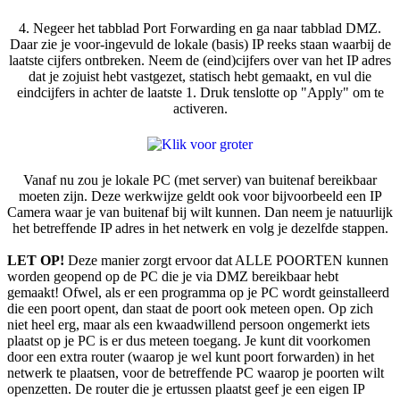
4. Negeer het tabblad Port Forwarding en ga naar tabblad DMZ.
Daar zie je voor-ingevuld de lokale (basis) IP reeks staan waarbij de
laatste cijfers ontbreken. Neem de (eind)cijfers over van het IP adres
dat je zojuist hebt vastgezet, statisch hebt gemaakt, en vul die
eindcijfers in achter de laatste 1. Druk tenslotte op "Apply" om te
activeren.
Vanaf nu zou je lokale PC (met server) van buitenaf bereikbaar
moeten zijn. Deze werkwijze geldt ook voor bijvoorbeeld een IP
Camera waar je van buitenaf bij wilt kunnen. Dan neem je natuurlijk
het betreffende IP adres in het netwerk en volg je dezelfde stappen.
LET OP!
Deze manier zorgt ervoor dat ALLE POORTEN kunnen
worden geopend op de PC die je via DMZ bereikbaar hebt
gemaakt! Ofwel, als er een programma op je PC wordt geinstalleerd
die een poort opent, dan staat de poort ook meteen open. Op zich
niet heel erg, maar als een kwaadwillend persoon ongemerkt iets
plaatst op je PC is er dus meteen toegang. Je kunt dit voorkomen
door een extra router (waarop je wel kunt poort forwarden) in het
netwerk te plaatsen, voor de betreffende PC waarop je poorten wilt
openzetten. De router die je ertussen plaatst geef je een eigen IP