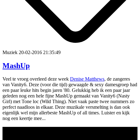
Muziek
20-02-2016 21:35:49
MashUp
Veel te vroeg overleed deze week
Denise Matthews
, de zangeres
van Vanity6. Deze (voor die tijd) gewaagde & sexy damesgroep had
een paar leuke hits begin jaren '80. Gelukkig heb ik een paar jaar
geleden nog een hele fijne MashUp gemaakt van Vanity6 (Nasty
Girl) met Tone loc (Wild Thing). Niet vaak paste twee nummers zo
perfect naadloos in elkaar. Deze muzikale versmelting is dan ook
eigenlijk wel mijn allerbeste MashUp of all times. Luister en kijk
nog een keertje mee...