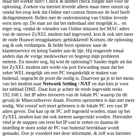
maar het werkte niet!! Check & dubbel check zorgde niet voor de
oplossing. Zoeken via internet leverde alleen maar meer onrust op
omdat het erop leek dat Online met custom firmware de boel heeft
dichtgetimmerd. Bellen met de ondersteuning van Online leverde
eerst niets op: De man zei dat het inderdaad niet mogelijk is... en
erger nog, omdat de vrienden van Online intussen het MAC adres
van de nieuwe ZyXEL modem had ingevoerd, kon ik ook niet meer
de oude Huawei terugplaatsen: geblokkeerd! Kortom, die oplossing
zag ik ook verdampen. Ik belde boos opnieuw naar de
klantenservice en kreeg Sander aan de lijn. Hij reageerde totaal
anders dan de vorige medewerker en begreep mijn probleem
meteen. En mooier nog, hij wist de oplossing!! Sander legde uit dat
het ZyXEL modem niet werkt via port forwarding maar dat het
zeker WEL mogelijk om een PC toegankelijk te maken van
buitenaf, ongeacht de poort die nodig is. Daarvoor ga je in het menu
van het modem naar
Network Setting / NAT
en dan kies je voor
het tabblad DMZ. Daar kun je achter de reeds ingevulde reeks
192.168.1. het IP adres invoeren van de lokale PC waarop (in dit
geval) de Minecraftserver draait. Poorten openzetten is dan niet meer
nodig. Wat vooraf wel moet gebeuren is de lokale PC een vast IP
adres geven. Dat kan op de PC zelf ingesteld worden, maar op het
ZyXEL modem kan dat ook meteen aangevinkt worden. Hieronder
vind je de stappen om eerst het IP vast te zetten en daarna de
instelling te doen zodat de PC van buitenaf bereikbaar wordt
gemaakt. Doe je voordeel met deze informatie, ik zelf was hiermee