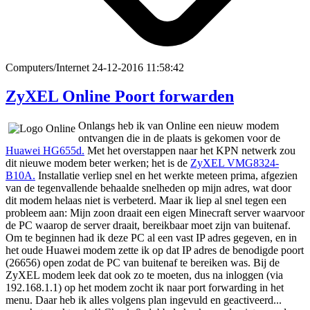
Computers/Internet
24-12-2016 11:58:42
ZyXEL Online Poort forwarden
Onlangs heb ik van Online een nieuw modem
ontvangen die in de plaats is gekomen voor de
Huawei HG655d.
Met het overstappen naar het KPN netwerk zou
dit nieuwe modem beter werken; het is de
ZyXEL VMG8324-
B10A.
Installatie verliep snel en het werkte meteen prima, afgezien
van de tegenvallende behaalde snelheden op mijn adres, wat door
dit modem helaas niet is verbeterd. Maar ik liep al snel tegen een
probleem aan: Mijn zoon draait een eigen Minecraft server waarvoor
de PC waarop de server draait, bereikbaar moet zijn van buitenaf.
Om te beginnen had ik deze PC al een vast IP adres gegeven, en in
het oude Huawei modem zette ik op dat IP adres de benodigde poort
(26656) open zodat de PC van buitenaf te bereiken was. Bij de
ZyXEL modem leek dat ook zo te moeten, dus na inloggen (via
192.168.1.1) op het modem zocht ik naar port forwarding in het
menu. Daar heb ik alles volgens plan ingevuld en geactiveerd...