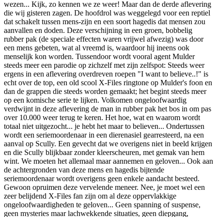
wezen... Kijk, zo kennen we ze weer! Maar dan de derde aflevering
die wij gisteren zagen. De hoofdrol was weggelegd voor een reptiel
dat schakelt tussen mens-zijn en een soort hagedis dat mensen zou
aanvallen en doden. Deze verschijning in een groen, bobbelig
rubber pak (de speciale effecten waren vrijwel afwezig) was door
een mens gebeten, wat al vreemd is, waardoor hij ineens ook
menselijk kon worden. Tussendoor wordt vooral agent Mulder
steeds meer een parodie op zichzelf met zijn zelfspot: Steeds weer
ergens in een aflevering overdreven roepen "I want to believe..!" is
echt over de top, een old scool X-Files ringtone op Mulder's foon en
dan de grappen die steeds worden gemaakt; het begint steeds meer
op een komische serie te lijken. Volkomen ongeloofwaardig
verdwijnt in deze aflevering de man in rubber pak het bos in om pas
over 10.000 weer terug te keren. Het hoe, wat en waarom wordt
totaal niet uitgezocht... je hebt het maar to believen... Ondertussen
wordt een seriemoordenaar in een dierenasiel gearresteerd, na een
aanval op Scully. Een gevecht dat we overigens niet in beeld krijgen
en die Scully blijkbaar zonder kleerscheuren, met gemak van hem
wint. We moeten het allemaal maar aannemen en geloven... Ook aan
de achtergronden van deze mens en hagedis bijtende
seriemoordenaar wordt overigens geen enkele aandacht besteed.
Gewoon opruimen deze vervelende meneer. Nee, je moet wel een
zeer belijdend X-Files fan zijn om al deze oppervlakkige
ongeloofwaardigheden te geloven... Geen spanning of suspense,
geen mysteries maar lachwekkende situaties, geen diepgang,