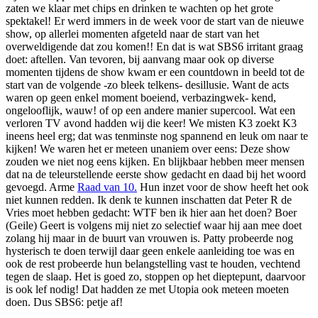
zaten we klaar met chips en drinken te wachten op het grote
spektakel! Er werd immers in de week voor de start van de nieuwe
show, op allerlei momenten afgeteld naar de start van het
overweldigende dat zou komen!! En dat is wat SBS6 irritant graag
doet: aftellen. Van tevoren, bij aanvang maar ook op diverse
momenten tijdens de show kwam er een countdown in beeld tot de
start van de volgende -zo bleek telkens- desillusie. Want de acts
waren op geen enkel moment boeiend, verbazingwek- kend,
ongelooflijk, wauw! of op een andere manier supercool. Wat een
verloren TV avond hadden wij die keer! We misten K3 zoekt K3
ineens heel erg; dat was tenminste nog spannend en leuk om naar te
kijken! We waren het er meteen unaniem over eens: Deze show
zouden we niet nog eens kijken. En blijkbaar hebben meer mensen
dat na de teleurstellende eerste show gedacht en daad bij het woord
gevoegd. Arme
Raad van 10.
Hun inzet voor de show heeft het ook
niet kunnen redden. Ik denk te kunnen inschatten dat Peter R de
Vries moet hebben gedacht: WTF ben ik hier aan het doen? Boer
(Geile) Geert is volgens mij niet zo selectief waar hij aan mee doet
zolang hij maar in de buurt van vrouwen is. Patty probeerde nog
hysterisch te doen terwijl daar geen enkele aanleiding toe was en
ook de rest probeerde hun belangstelling vast te houden, vechtend
tegen de slaap. Het is goed zo, stoppen op het dieptepunt, daarvoor
is ook lef nodig! Dat hadden ze met Utopia ook meteen moeten
doen. Dus SBS6: petje af!