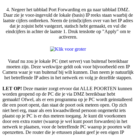
4. Negeer het tabblad Port Forwarding en ga naar tabblad DMZ.
Daar zie je voor-ingevuld de lokale (basis) IP reeks staan waarbij de
laatste cijfers ontbreken. Neem de (eind)cijfers over van het IP adres
dat je zojuist hebt vastgezet, statisch hebt gemaakt, en vul die
eindcijfers in achter de laatste 1. Druk tenslotte op "Apply" om te
activeren.
Vanaf nu zou je lokale PC (met server) van buitenaf bereikbaar
moeten zijn. Deze werkwijze geldt ook voor bijvoorbeeld een IP
Camera waar je van buitenaf bij wilt kunnen. Dan neem je natuurlijk
het betreffende IP adres in het netwerk en volg je dezelfde stappen.
LET OP!
Deze manier zorgt ervoor dat ALLE POORTEN kunnen
worden geopend op de PC die je via DMZ bereikbaar hebt
gemaakt! Ofwel, als er een programma op je PC wordt geinstalleerd
die een poort opent, dan staat de poort ook meteen open. Op zich
niet heel erg, maar als een kwaadwillend persoon ongemerkt iets
plaatst op je PC is er dus meteen toegang. Je kunt dit voorkomen
door een extra router (waarop je wel kunt poort forwarden) in het
netwerk te plaatsen, voor de betreffende PC waarop je poorten wilt
openzetten. De router die je ertussen plaatst geef je een eigen IP