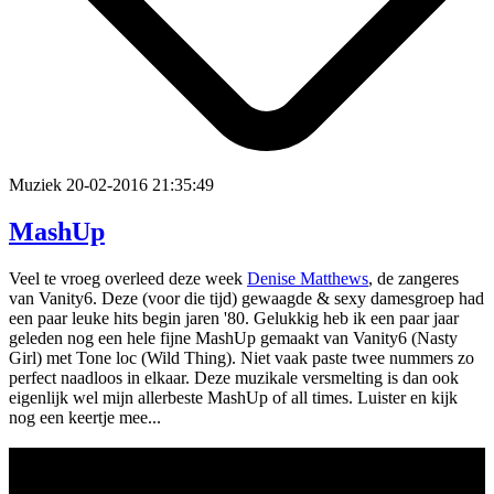
Muziek
20-02-2016 21:35:49
MashUp
Veel te vroeg overleed deze week
Denise Matthews
, de zangeres
van Vanity6. Deze (voor die tijd) gewaagde & sexy damesgroep had
een paar leuke hits begin jaren '80. Gelukkig heb ik een paar jaar
geleden nog een hele fijne MashUp gemaakt van Vanity6 (Nasty
Girl) met Tone loc (Wild Thing). Niet vaak paste twee nummers zo
perfect naadloos in elkaar. Deze muzikale versmelting is dan ook
eigenlijk wel mijn allerbeste MashUp of all times. Luister en kijk
nog een keertje mee...