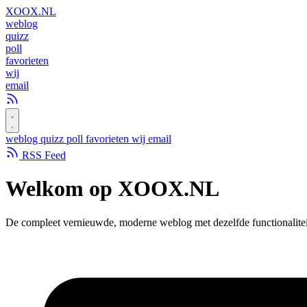
XOOX
.NL
weblog
quizz
poll
favorieten
wij
email
weblog
quizz
poll
favorieten
wij
email
RSS Feed
Welkom op
XOOX.NL
De compleet vernieuwde, moderne weblog met dezelfde functionalitei